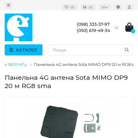
грн.
0
0
(098) 333-37-97
(050) 619-49-34
0
КАТАЛОГ
ени 1800 МГц
Панельна 4G антена Sota MIMO DP9 20 м RG8 s
Панельна 4G антена Sota MIMO DP9
20 м RG8 sma