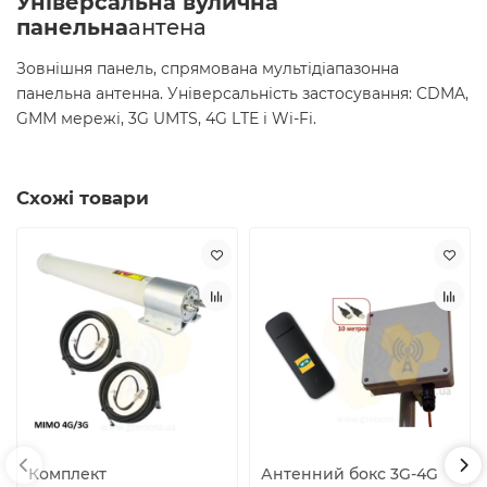
Універсальна вулична
панельна
антена
Зовнішня панель, спрямована мультідіапазонна
панельна антенна. Універсальність застосування: CDMA,
GММ мережі, 3G UМТЅ, 4G LТЕ і Wi-Fi.
Схожі товари
Комплект
Антенний бокс 3G-4G