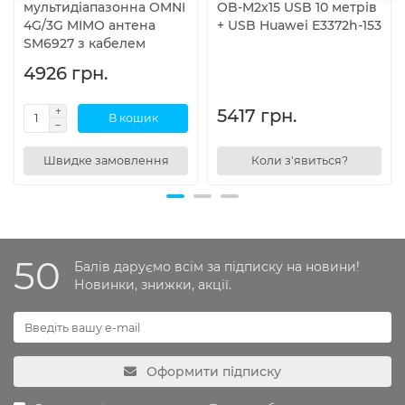
мультидіапазонна OMNI
OB-M2х15 USB 10 метрів
4G/3G MIMO антена
+ USB Huawei E3372h-153
SM6927 з кабелем
4926 грн.
5417 грн.
В кошик
Швидке замовлення
Коли з'явиться?
50
Балів даруємо всім за підписку на новини!
Новинки, знижки, акції.
Оформити підписку