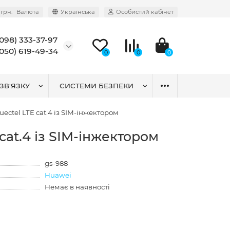
грн.
Валюта
Українська
Особистий кабінет
(098) 333-37-97
(050) 619-49-34
0
0
0
ЗВ'ЯЗКУ
СИСТЕМИ БЕЗПЕКИ
ectel LTE cat.4 із SIM-інжектором
cat.4 із SIM-інжектором
gs-988
Huawei
Немає в наявності