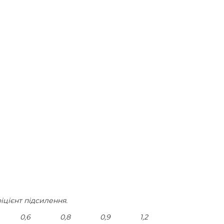
іцієнт підсилення.
0,6
0,8
0,9
1,2