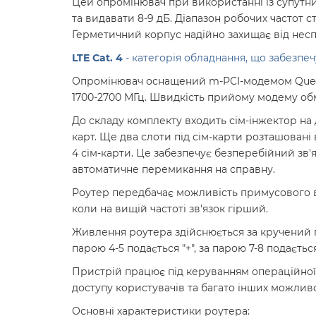
Цей опромінювач при використанні із супутни
та видавати 8-9 дБ. Діапазон робочих частот 
Герметичний корпус надійно захищає від нес
LTE Cat. 4
- категорія обладнання, що забезп
Опромінювач оснащений m-PCI-модемом Quectel
1700-2700 МГц. Швидкість прийому модему об
До складу комплекту входить сім-інжектор на 
карт. Ще два слоти під сім-карти розташован
4 сім-карти. Це забезпечує безперебійний зв'
автоматичне перемикання на справну.
Роутер передбачає можливість примусового ви
коли на вищій частоті зв'язок гірший.
Живлення роутера здійснюється за кручений п
парою 4-5 подається "+", за парою 7-8 подається 
Пристрій працює під керуванням операційної
доступу користувачів та багато інших можлив
Основні характеристики роутера: