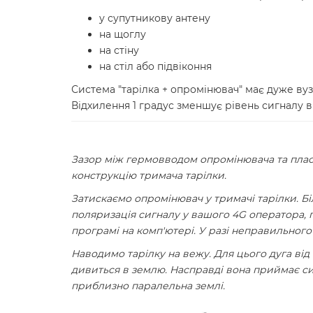
у супутникову антену
на щоглу
на стіну
на стіл або підвіконня
Система "тарілка + опромінювач" має дуже вуз
Відхилення 1 градус зменшує рівень сигналу в
Зазор між гермовводом опромінювача та плас
конструкцію тримача тарілки.
Затискаємо опромінювач у тримачі тарілки. Б
поляризація сигналу у вашого 4G оператора, 
програмі на комп'ютері. У разі неправильного
Наводимо тарілку на вежу. Для цього дуга ві
дивиться в землю. Насправді вона приймає сиг
приблизно паралельна землі.