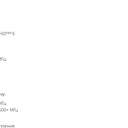
про
+50
З
МГц;
ку:
 МГц
2600+ МГц
плення: