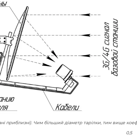
ані приблизні). Чим більший діаметр тарілки, тим вище коеф
0,5