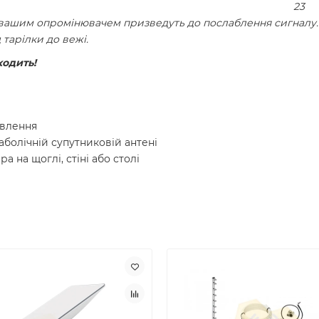
23
вашим опромінювачем призведуть до послаблення сигналу. 
 тарілки до вежі.
ходить!
ивлення
болічній супутниковій антені
 на щоглі, стіні або столі