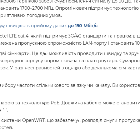
ковою тарілкою забезпечує посилення сигналу до 30 дБ. Та
становить 1700–2700 МГц. Опромінювач підтримує технологію
приятливих погодних умов.
ечує швидкість прийому даних
до 150 Мбіт/с
.
 LTE cat.4, який підтримує 3G/4G стандарти та працює в ді
межена пропускною спроможністю LAN-порту і становить 100
дві сім-карти. Це дає можливість проводити швидку та зруч
і всередині корпусу опромінювача на платі роутера. Сумарн
язок. У разі несправностей з однією або декількома сім-карт
бору частоти стільникового зв'язку чи каналу. Використов
арою за технологією PoE. Довжина кабелю може становити 
"-".
 системи OpenWRT, що забезпечує розподіл смуги пропуска
остей.