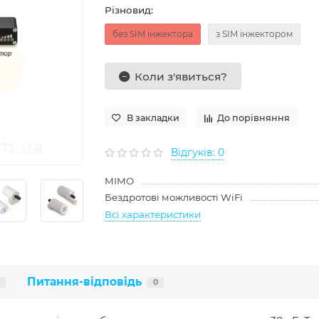
Різновид:
без SIM інжектора
з SIM інжектором
Коли з'явиться?
В закладки
До порівняння
Відгуків: 0
MIMO
Бездротові можливості WiFi
Всі характеристики
Питання-відповідь
0