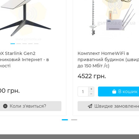
X Starlink Gen2
Комплект HomeWiFi в
никовий Інтернет - в
приватний будинок (швид
ності
до 150 Мбіт /c)
4522 грн.
00 грн.
В кошик
Коли з'явиться?
Швидке замовленн