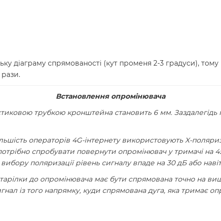
ьку діаграму спрямованості (кут променя 2-3 градуси), тому
 рази.
Встановлення опромінювача
тиковою трубкою кронштейна становить 6 мм. Заздалегідь 
ільшість операторів 4G-інтернету використовують X-поляриз
потрібно спробувати повернути опромінювач у тримачі на 45
 вибору поляризації рівень сигналу впаде на 30 дБ або наві
д тарілки до опромінювача має бути спрямована точно на ви
нал із того напрямку, куди спрямована дуга, яка тримає оп