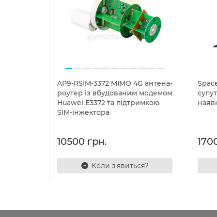
AP9-RSIM-3372 MIMO 4G антена-
Space
роутер із вбудованим модемом
супут
Huawei E3372 та підтримкою
наяв
SIM-інжектора
10500 грн.
170
Коли з'явиться?