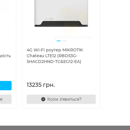
4G Wi-Fi роутер MIKROTIK
Маршрут
кість
Chateau LTE12 (RBD53G-
ac³ LTE6 
5HACD2HND-TC&EG12-EA)
13235 грн.
8950 г
я
Коли з'явиться?