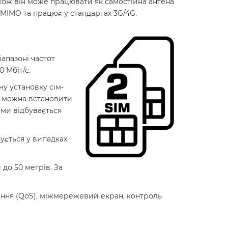
кож він може працювати як самостійна антена
 MIMO та працює у стандартах 3G/4G.
апазоні частот
 Мбіт/с.
ну установку сім-
о можна встановити
ами відбувається
ується у випадках,
до 50 метрів. За
ння (QoS), міжмережевий екран, контроль