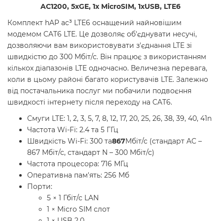
AC1200, 5xGE, 1х MicroSIM, 1xUSB, LTE6
Комплект hAP ac³ LTE6 оснащений найновішим
модемом CAT6 LTE. Це дозволяє об'єднувати несучі,
дозволяючи вам використовувати з'єднання LTE зі
швидкістю до 300 Мбіт/с. Він працює з використанням
кількох діапазонів LTE одночасно. Величезна перевага,
коли в цьому районі багато користувачів LTE. Залежно
від постачальника послуг ми побачили подвоєння
швидкості інтернету після переходу на CAT6.
Смуги LTE: 1, 2, 3, 5, 7, 8, 12, 17, 20, 25, 26, 38, 39, 40, 41n
Частота Wi-Fi: 2.4 та 5 ГГц
Швидкість Wi-Fi: 300 та
867
Мбіт/с (стандарт AC –
867 Мбіт/с, стандарт N – 300 Мбіт/с)
Частота процесора: 716 МГц
Оперативна пам'ять: 256 Мб
Порти:
5 × 1 Гбіт/с LAN
1 × Micro SIM слот
1 × USB 2.0