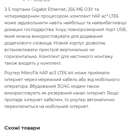
З 5 портами Gigabit Ethernet, 256 МБ ОЗУ та
чотириядерним процесором, комплект hAP ac³ LTE6
може задовольнити навіть найбільші та найвибагливіші
домашні господарства. Існує повнорозмірний порт USB,
який можна використовувати для додавання
додаткового сховища. Новий корпус дозволяє
встановлювати пристрій вертикально чи
горизонтально. Комплект для настінного монтажу
також входить у комплект.
Роутер MikroTik hAP ac3 LTE6 kit може приймати
інтернет через мережний кабель або від мобільного
оператора. Вбудований 3G/4G модем також
використовують як резервний канал інтернет. Якщо
пропаде інтернет кабелем, то роутер автоматично
переключиться на мобільний інтернет.
Схожі товари