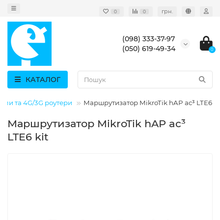
грн.
0
0
(098) 333-37-97
(050) 619-49-34
0
КАТАЛОГ
ми та 4G/3G роутери
Маршрутизатор MikroTik hAP ac³ LTE6 ki
Маршрутизатор MikroTik hAP ac³
LTE6 kit