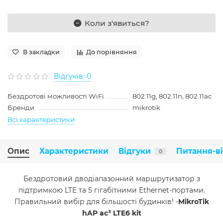
Коли з'явиться?
В закладки
До порівняння
Відгуків: 0
Бездротові можливості WiFi
802.11g, 802.11n, 802.11ac
Бренди
mikrotik
Всі характеристики
Опис
Характеристики
Відгуки
Питання-в
0
Бездротовий дводіапазонний маршрутизатор з
підтримкою LTE та 5 гігабітними Ethernet-портами.
Правильний вибір для більшості будинків! -
MikroTik
hAP ac³ LTE6 kit