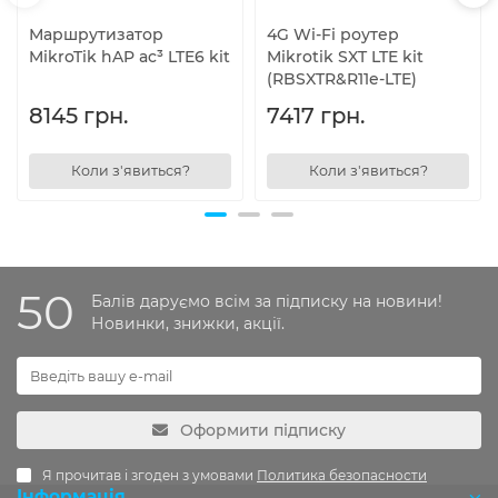
Маршрутизатор
4G Wi-Fi роутер
MikroTik hAP ac³ LTE6 kit
Mikrotik SXT LTE kit
(RBSXTR&R11e-LTE)
8145 грн.
7417 грн.
Коли з'явиться?
Коли з'явиться?
50
Балів даруємо всім за підписку на новини!
Новинки, знижки, акції.
Оформити підписку
Я прочитав і згоден з умовами
Политика безопасности
Інформація