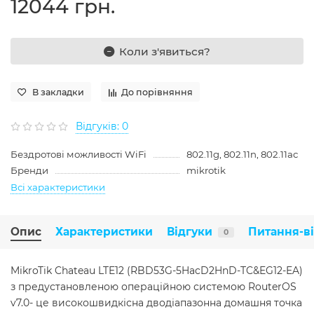
12044 грн.
Коли з'явиться?
В закладки
До порівняння
Відгуків: 0
Бездротові можливості WiFi
802.11g, 802.11n, 802.11ac
Бренди
mikrotik
Всі характеристики
Опис
Характеристики
Відгуки
Питання-в
0
MikroTik Chateau LTE12 (RBD53G-5HacD2HnD-TC&EG12-EA)
з п
редустановленою операційною системою RouterOS
v7.0
- це високошвидкісна дводіапазонна домашня точка