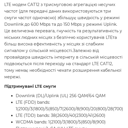
LTE модем CAT12 з трисмуговою агрегацією несучих
частот (для передачі даних використовуються три
смуги частот одночасно) збільшує швидкість у режимі
Downlink до 600 Mbps та до 150 Mbps у режимі Uplink.
Це величезна перевага, гнучкість та результативність у
міських людних місцях з безліччю користувачів LTE
та
більш висока ефективність у місцях зі слабким
сигналом у сільській місцевості.
Залежно від
провайдера швидкість інтернету в сільській місцевості
подвоюється після переходу на стандарт LTE CAT12,
тому немає необхідності чекати розширення кабельної
мережі.
Підтримувані LTE смуги
Downlink (DL)/Uplink (UL) 256 QAM/64 QAM
LTE (FDD) bands:
1(2100)/3(1800)/5(850)/7(2600)/8(900)/20(800)/28(700)
LTE (TDD) bands: 38(2600)/40(2300)/41(2600)
WCDMA bands: 1(2100)/3(1800)/5(850)/8(900)