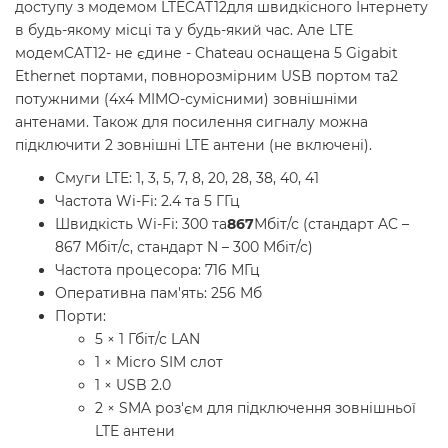
доступу з модемом LTE
CAT12
для швидкісного Інтернету
в будь-якому місці та у будь-який час. Але LTE
модем
CAT12
- не єдине - Chateau оснащена 5 Gigabit
Ethernet портами, повнорозмірним USB портом та
2
потужними (4x4 MIMO-сумісними) зовнішніми
антенами. Також для посилення сигналу можна
підключити 2 зовнішні LTE антени (не включені).
Смуги LTE: 1, 3, 5, 7, 8, 20, 28, 38, 40, 41
Частота Wi-Fi: 2.4 та 5 ГГц
Швидкість Wi-Fi: 300 та
867
Мбіт/с (стандарт AC –
867 Мбіт/с, стандарт N – 300 Мбіт/с)
Частота процесора: 716 МГц
Оперативна пам'ять: 256 Мб
Порти:
5 × 1 Гбіт/с LAN
1 × Micro SIM слот
1 × USB 2.0
2 × SMA роз'єм для підключення зовнішньої
LTE антени