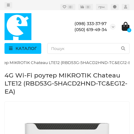
грн.
0
0
(098) 333-37-97
(050) 619-49-34
0
КАТАЛОГ
оутер MIKROTIK Chateau LTE12 (RBD53G-5HACD2HND-TC&EG12-EA
4G Wi-Fi роутер MIKROTIK Chateau
LTE12 (RBD53G-5HACD2HND-TC&EG12-
EA)