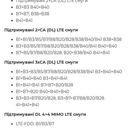
Підтримувані 2×CA (UL) LTE смуги
B3+B3 B40+B40
B7+B7; B38+B38
B41+B41
Підтримувані 2×CA (DL) LTE смуги
B1+B1/B3/B5/B7/B8/B20/B28/B38/B40/B41 B38+B38
B3+B3/B5/B7/B8/B20/B28/B38/B40/B41 B40+B40
B7+B5/B7/B8/B20/B28; B20+B38/B40 B41+B41
Підтримувані 3xCA (DL) LTE смуги
B1+B3+B3/B5/B7/B8/B20/B28/B38/B41 B3+B40+B40
B1+B40+B40 B3+B41+B41
B1+B41+B41 B7+B7+B20/B28
B1+B7+B20 B40+B40+B40
B3+B3+B7/B20/B28; B3+B7+B7/B8/B20/B28
41+B41+B41
Підтримувані DL 4×4 MIMO LTE смуги
LTE-FDD: B1/B3/B7