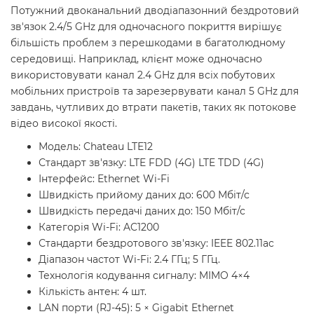
Потужний двоканальний дводіапазонний бездротовий
зв'язок 2.4/5 GHz для одночасного покриття вирішує
більшість проблем з перешкодами в багатолюдному
середовищі. Наприклад, клієнт може одночасно
використовувати канал 2.4 GHz для всіх побутових
мобільних пристроїв та зарезервувати канал 5 GHz для
завдань, чутливих до втрати пакетів, таких як потокове
відео високої якості.
Модель: Chateau LTE12
Стандарт зв'язку: LTE FDD (4G) LTE TDD (4G)
Інтерфейс: Ethernet Wi-Fi
Швидкість прийому даних до: 600 Мбіт/с
Швидкість передачі даних до: 150 Мбіт/с
Категорія Wi-Fi: AC1200
Стандарти бездротового зв'язку: IEEE 802.11ac
Діапазон частот Wi-Fi: 2.4 ГГц; 5 ГГц.
Технологія кодування сигналу: MIMO 4×4
Кількість антен: 4 шт.
LAN порти (RJ-45): 5 × Gigabit Ethernet