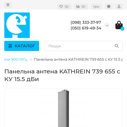
грн.
0
0
(098) 333-37-97
(050) 619-49-34
0
КАТАЛОГ
нтени 900 МГц
Панельна антена KATHREIN 739 655 с КУ 15.5 д
Панельна антена KATHREIN 739 655 с
КУ 15.5 дБи