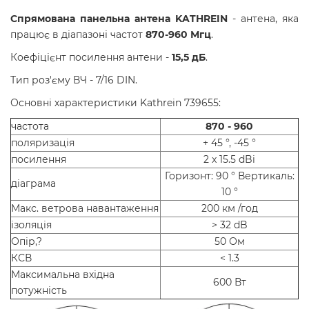
Спрямована панельна антена KATHREIN
- антена, яка
працює в діапазоні частот
870-960 Мгц
.
Коефіцієнт посилення антени -
15,5 дБ
.
Тип роз'єму ВЧ - 7/16 DIN.
Основні характеристики Kathrein 739655:
частота
870 - 960
поляризація
+ 45 °, -45 °
посилення
2 x 15.5 dBi
Горизонт: 90 ° Вертикаль:
діаграма
10 °
Макс. ветрова навантаження
200 км /год
ізоляція
> 32 dB
Опір,?
50 Ом
КСВ
< 1.3
Максимальна вхідна
600 Вт
потужність