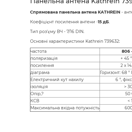
Панельна антена Kathrein 73
Спрямована панельна антена KATHREIN
- ант
Коефіцієнт посилення антени -
15 дБ
.
Тип роз'єму ВЧ - 7/16 DIN.
Основні характеристики Kathrein 739632:
частота
806 
поляризація
+ 45 °
посилення
2 x 14
діаграма
Горизонт: 68 ° 
Електричний кут нахилу
6 °, фі
ізоляція
> 3
Опір,?
50
КСВ
< 
Максимальна вхідна потужність
600