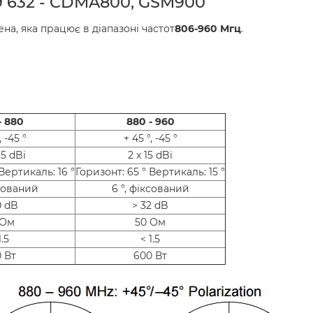
9 632 - CDMA800, GSM900
ена, яка працює в діапазоні частот
806-960 Мгц
.
- 880
880 - 960
, -45 °
+ 45 °, -45 °
.5 dBi
2 x 15 dBi
Вертикаль: 16 °
Горизонт: 65 ° Вертикаль: 15 °
ксований
6 °, фіксований
0 dB
> 32 dB
 Ом
50 Ом
1.5
< 1.5
 Вт
600 Вт