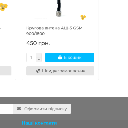
Б
Кругова антена АШ-5 GSM
Купольна
900/1800
(GSM900,
450 грн.
2500 г
В кошик
Швидке замовлення
Оформити підписку
Наші контакти