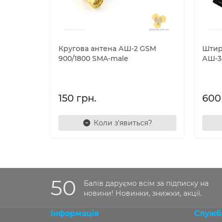
Кругова антена АШ-2 GSM
Штир
900/1800 SMA-male
АШ-3
150 грн.
600
Коли з'явиться?
50
Балів даруємо всім за підписку на
новини! Новинки, знижки, акції.
Інформація
Служб