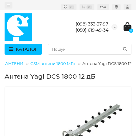
грн.
0
0
(098) 333-37-97
(050) 619-49-34
0
КАТАЛОГ
SM АНТЕНИ
GSM антени 1800 МГц
Антена Yagi DCS 1800 12 
Антена Yagi DCS 1800 12 дБ