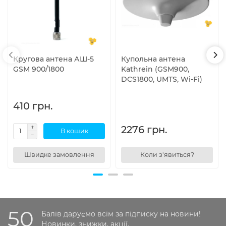
Кругова антена АШ-5
Купольна антена
GSM 900/1800
Kathrein (GSM900,
DCS1800, UMTS, Wi-Fi)
410 грн.
2276 грн.
В кошик
Швидке замовлення
Коли з'явиться?
50
Балів даруємо всім за підписку на новини!
Новинки, знижки, акції.