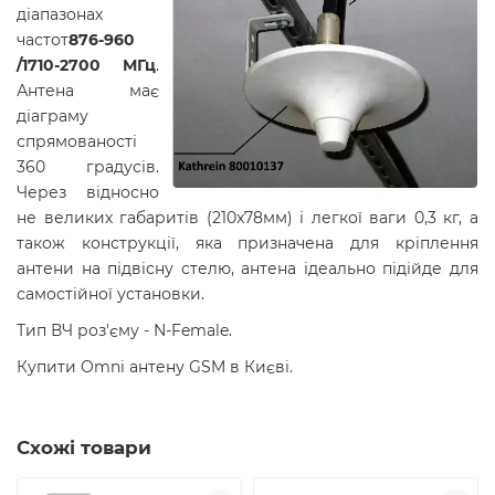
діапазонах
частот
876-960
/1710-2700 МГц
.
Антена має
діаграму
спрямованості
360 градусів.
Через відносно
не великих габаритів (210x78мм) і легкої ваги 0,3 кг, а
також конструкції, яка призначена для кріплення
антени на підвісну стелю, антена ідеально підійде для
самостійної установки.
Тип ВЧ роз'єму - N-Female.
Купити Omni антену GSM в Києві.
Схожі товари