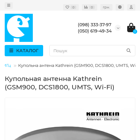
грн.
0
0
(098) 333-37-97
(050) 619-49-34
0
КАТАЛОГ
0 МГц
Купольна антена Kathrein (GSM900, DCS1800, UMTS, Wi-F
Купольная антенна Kathrein
(GSM900, DCS1800, UMTS, Wi-Fi)