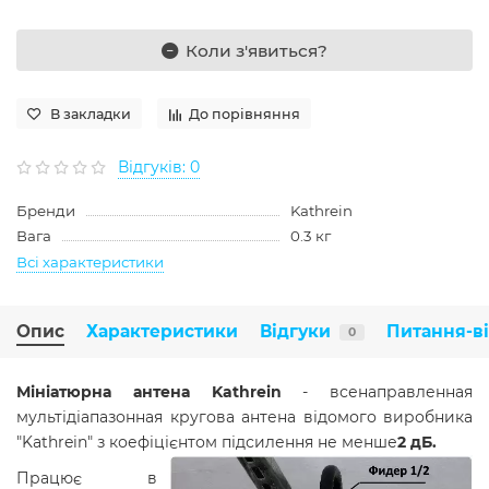
Коли з'явиться?
В закладки
До порівняння
Відгуків: 0
Бренди
Kathrein
Вага
0.3 кг
Всі характеристики
Опис
Характеристики
Відгуки
Питання-в
0
Мініатюрна антена Kathrein
- всенаправленная
мультідіапазонная кругова антена відомого виробника
"Kathrein" з коефіцієнтом підсилення не менше
2 дБ.
Працює в