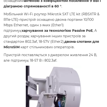
оснащений
антеною з коефіцієнтом посилення 9 dBi і
діаграмою спрямованості в 60 °
.
Мобільний Wi-Fi роутер Mikrotik SXT LTE kit (RBSXTR &
R11e-LTE)-пристрій оснащено двома портами 10/100
Mbps Ethernet, один з яких (Ether1)
підтримує
харчування за технологією Passive РоЕ
, А
другий роздає харчування інших пристроїв за
стандартом 802.3af, 18-57V (Ether2),
двома слотами для
MicroSIM
карт стільникових операторів.
Пристрій поставляється з джерелом живлення 24 В,
але підтримує 18-57 В і 802.3af.