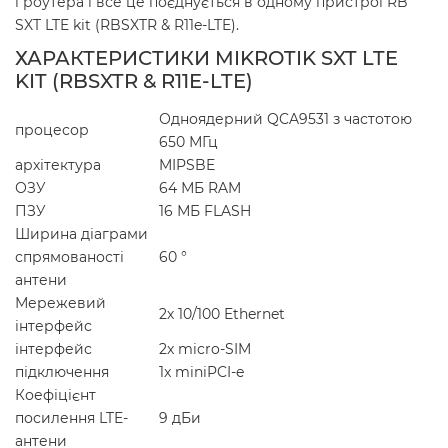
і роутера і все це поєднується в одному пристрої RB
SXT LTE kit (RBSXTR & R11e-LTE).
ХАРАКТЕРИСТИКИ MIKROTIK SXT LTE
KIT (RBSXTR & R11E-LTE)
Одноядерний QCA9531 з частотою
процесор
650 МГц
архітектура
MIPSBE
ОЗУ
64 МБ RAM
ПЗУ
16 МБ FLASH
Ширина діаграми
спрямованості
60 °
антени
Мережевий
2х 10/100 Ethernet
інтерфейс
інтерфейс
2x micro-SIM
підключення
1x miniPCI-e
Коефіцієнт
посилення LTE-
9 дБи
антени