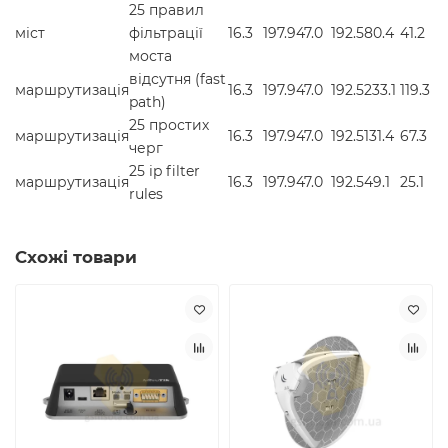
25 правил
міст
фільтрації
16.3
197.9
47.0
192.5
80.4
41.2
моста
відсутня (fast
маршрутизація
16.3
197.9
47.0
192.5
233.1
119.3
path)
25 простих
маршрутизація
16.3
197.9
47.0
192.5
131.4
67.3
черг
25 ip filter
маршрутизація
16.3
197.9
47.0
192.5
49.1
25.1
rules
Схожі товари