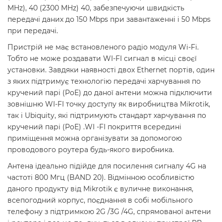
MHz), 40 (2300 MHz) 40, забезпечуючи швидкість
передачі даних до 150 Мbps при завантаженні і 50 Мbps
при передачі.
Пристрій не має встановленого радіо модуля Wi-Fi.
Тобто не може роздавати WI-FI сигнал в місці своєї
установки. Завдяки наявності двох Ethernet портів, один
з яких підтримує технологію передачі харчування по
кручений парі (PoE) до даної антени можна підключити
зовнішню WI-FI точку доступу як виробництва Mikrotik,
так і Ubiquity, які підтримують стандарт харчування по
кручений парі (PoE) .WI -FI покриття всередині
приміщення можна організувати за допомогою
проводового роутера будь-якого виробника.
Антена ідеально підійде для посилення сигналу 4G на
частоті 800 Мгц (BAND 20). Відмінною особливістю
даного продукту від Mikrotik є вуличне виконання,
всепогодний корпус, поєднання в собі мобільного
телефону з підтримкою 2G /3G /4G, спрямованої антени