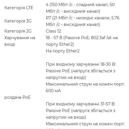
4 (150 Мбіт /с - спадний канал, 50
Категорія LTE
Мбіт /с - висхідний канал)
R7 (21 Мбіт /с - низхідні канали, 5.76
Категорія 3G
Мбіт /с - висхідний канал)
Категорія 2G
Class 12
Харчування на
18 - 57 В (Passive PoE, 802.3af /at на
вході
порту Ether2)
На порту Ether2
При вхідному харчуванні 18-30 В:
Passive PoE (напруга збігається з
напругою на вході)
Максимальний струм на кожен порт:
600 мА
роздача PoE
При вхідному харчуванні 31-57 В:
Passive PoE (напруга збігається з
напругою на вході)
Максимальний струм на кожен порт: