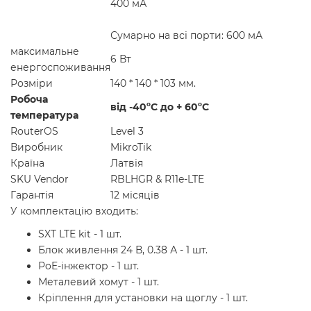
400 мА
Сумарно на всі порти: 600 мА
максимальне
6 Вт
енергоспоживання
Розміри
140 * 140 * 103 мм.
Робоча
від -40ºС до + 60ºС
температура
RouterOS
Level 3
Виробник
MikroTik
Країна
Латвія
SKU Vendor
RBLHGR & R11e-LTE
Гарантія
12 місяців
У комплектацію входить:
SXT LTE kit - 1 шт.
Блок живлення 24 В, 0.38 А - 1 шт.
PoE-інжектор - 1 шт.
Металевий хомут - 1 шт.
Кріплення для установки на щоглу - 1 шт.