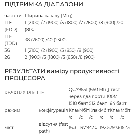
ПІДТРИМКА ДІАПАЗОНИ
частоти
Ширина каналу (МГц)
LTE
1 (2100) /2 (1900) /3 (1800) /7 (2600) /8 (900) /20
(FDD)
(800)
LTE
38 (2600) /40 (2300)
(TDD)
3G
1 (2100) /2 (1900) /5 (850) /8 (900)
2G
2 (1900) /3 (1800) /5 (850) /8 (900)
РЕЗУЛЬТАТИ виміру продуктивності
ПРОЦЕСОРА
QCA9531 (650 МГц) тест
RBSXTR & R11e-LTE
через два порти 100M
1518 байт
512 байт
64 байт
режим
конфігурація
Кпак
Мбіт
Кпак
Мбіт
Кпак
Мбіт
/с
/с
/с
/с
/с
/с
відсутня (fast
міст
16.3
197.9
47.0
192.5
297.6
152.4
path)