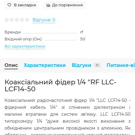
В закладки
До порівняння
Відгуків: 0
Бренди
rf
Вхідний опір (Ом)
50
Всі характеристики
Опис
Характеристики
Відгуки
Питання-в
0
Коаксіальний фідер 1/4 "RF LLC-
LCF14-50
Коаксіальний радіочастотний фідер 1/4 "LLC LCF14-50 -
фідерний кабель 1/4" зі спіненим діелектриком і
малими втратами для систем зв'язку. LLC LCF14-50
типорозміру 1/4 "дуже високої якості виконання з
обмідненим центральним провідником з алюмінію. Як
оболонки - галогенонесодержащій чорний поліетилен,