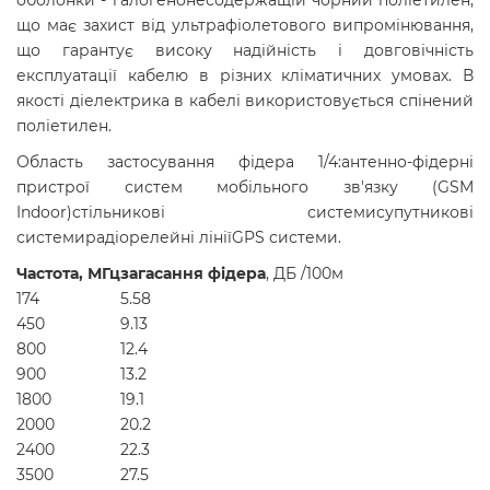
що має захист від ультрафіолетового випромінювання,
що гарантує високу надійність і довговічність
експлуатації кабелю в різних кліматичних умовах. В
якості діелектрика в кабелі використовується спінений
поліетилен.
Область застосування фідера 1/4:антенно-фідерні
пристрої систем мобільного зв'язку (GSM
Indoor)стільникові системисупутникові
системирадіорелейні лініїGPS системи.
Частота, МГц
загасання фідера
, ДБ /100м
174
5.58
450
9.13
800
12.4
900
13.2
1800
19.1
2000
20.2
2400
22.3
3500
27.5