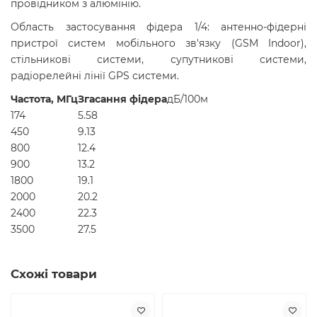
провідником з алюмінію.
Область застосування фідера 1/4: антенно-фідерні
пристрої систем мобільного зв'язку (GSM Indoor),
стільникові системи, супутникові системи,
радіорелейні лінії GPS системи.
Частота, МГц
Згасання фідера
дБ/100м
174
5.58
450
9.13
800
12.4
900
13.2
1800
19.1
2000
20.2
2400
22.3
3500
27.5
Схожі товари