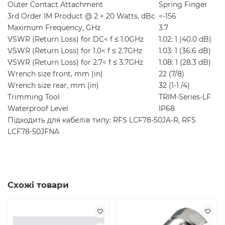
Outer Contact Attachment
Spring Finger
3rd Order IM Product @ 2 × 20 Watts, dBc
<-156
Maximum Frequency, GHz
3.7
VSWR (Return Loss) for DC< f ≤ 1.0GHz
1.02: 1 (40.0 dB)
VSWR (Return Loss) for 1.0< f ≤ 2.7GHz
1.03: 1 (36.6 dB)
VSWR (Return Loss) for 2.7< f ≤ 3.7GHz
1.08: 1 (28.3 dB)
Wrench size front, mm (in)
22 (7/8)
Wrench size rear, mm (in)
32 (1-1 /4)
Trimming Tool
TRIM-Series-LF
Waterproof Level
IP68
Підходить для кабелів типу: RFS LCF78-50JA-R, RFS
LCF78-50JFNA
Схожі товари