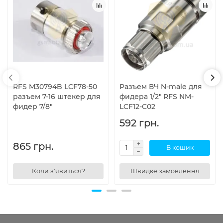
RFS M30794B LCF78-50
Разъем ВЧ N-male для
разъем 7-16 штекер для
фидера 1/2" RFS NM-
фидер 7/8"
LCF12-C02
592 грн.
865 грн.
В кошик
Коли з'явиться?
Швидке замовлення