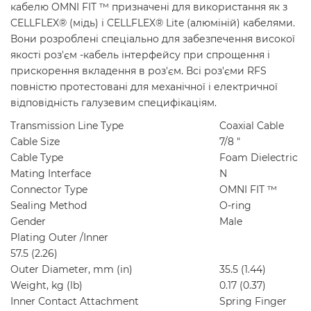
кабелю OMNI FIT ™ призначені для використання як з
CELLFLEX® (мідь) і CELLFLEX® Lite (алюміній) кабелями.
Вони розроблені спеціально для забезпечення високої
якості роз'єм -кабель інтерфейсу при спрощення і
прискорення вкладення в роз'єм. Всі роз'єми RFS
повністю протестовані для механічної і електричної
відповідність галузевим специфікаціям.
Transmission Line Type
Coaxial Cable
Cable Size
7/8 "
Cable Type
Foam Dielectric
Mating Interface
N
Connector Type
OMNI FIT ™
Sealing Method
O-ring
Gender
Male
Plating Outer /Inner
57.5 (2.26)
Outer Diameter, mm (in)
35.5 (1.44)
Weight, kg (lb)
0.17 (0.37)
Inner Contact Attachment
Spring Finger