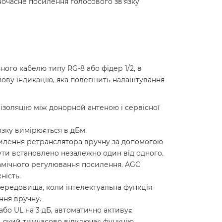
ночасне посилення голосового зв'язку
ого кабелю типу RG-8 або фідер 1/2, в
тлову індикацію, яка полегшить налаштування
золяцію між донорной антеною і сервісної
в'язку вимірюється в дБм.
илення ретранслятора вручну за допомогою
бути встановлено незалежно один від одного.
амічного регулювання посилення. AGC
ність.
ередовища, коли інтелектуальна функція
ння вручну.
бо UL на 3 дБ, автоматично активує
, який тимчасово відключає функцію