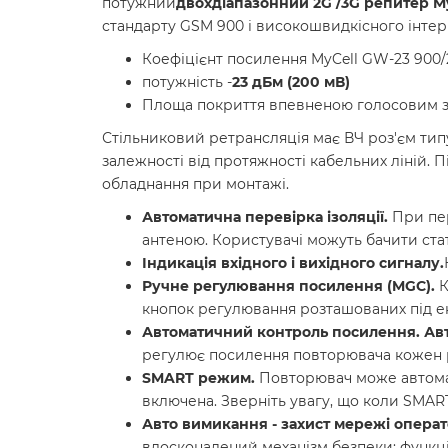
потужний
двохдіапазонний 2G /3G репитер M
стандарту GSM 900 і високошвидкісного інтер
Коефіцієнт посилення MyCell GW-23 900/
потужність -
23 дБм (200 мВ)
Площа покриття впевненою голосовим зв
Стільниковий ретрансляція має ВЧ роз'єм типу
залежності від протяжності кабельних ліній. 
обладнання при монтажі.
Автоматична перевірка ізоляції.
При пер
антеною. Користувачі можуть бачити стат
Індикація вхідного і вихідного сигналу.
Ручне регулювання посилення (MGC).
К
кнопок регулювання розташованих під екр
Автоматичний контроль посилення. Ав
регулює посилення повторювача кожен р
SMART режим.
Повторювач може автомат
включена. Зверніть увагу, що коли SMAR
Авто вимикання - захист мережі операт
вдосконалений механізм безпеки: функц