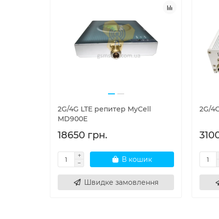
2G/4G LTE репитер MyCell
2G/4
MD900E
18650 грн.
310
В кошик
Швидке замовлення