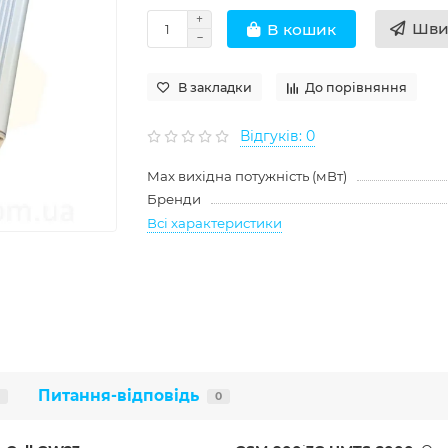
Шви
В кошик
В закладки
До порівняння
Відгуків: 0
Max вихідна потужність (мВт)
Бренди
Всі характеристики
Питання-відповідь
0