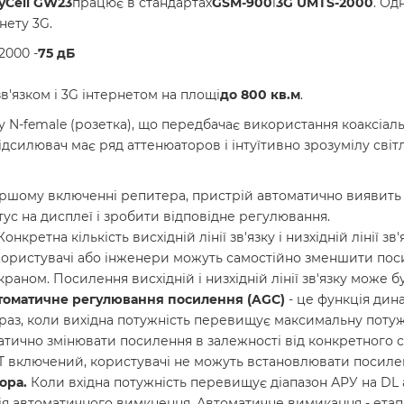
yCell GW23
працює в стандартах
GSM-900
і
3G UMTS-2000
. Од
нету 3G.
2000 -
75 дБ
'язком і 3G інтернетом на площі
до 800 кв.м
.
 N-female (розетка), що передбачає використання коаксіальн
Підсилювач має ряд аттенюаторов і інтуїтивно зрозумілу сві
шому включенні репитера, пристрій автоматично виявить і
ус на дисплеї і зробити відповідне регулювання.
Конкретна кількість висхідній лінії зв'язку і низхідній лінії з
ористувачі або інженери можуть самостійно зменшити пос
аном. Посилення висхідній і низхідній лінії зв'язку може 
томатичне регулювання посилення (AGC)
- це функція дин
аз, коли вихідна потужність перевищує максимальну потуж
ично змінювати посилення в залежності від конкретного с
T включений, користувачі не можуть встановлювати посиле
ора.
Коли вхідна потужність перевищує діапазон АРУ на DL а
ія автоматичного вимкнення. Автоматичне вимикання - етап