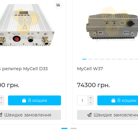
G репитер MyCell D33
MyCell W37
00 грн.
74300 грн.
В кошик
В кошик
Швидке замовлення
Швидке замовленн