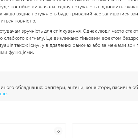
де постійно визначати вхідну потужність і відновить функці
ак якщо вхідна потужність буде тривалий час залишатися за
иться повністю.
тувачам зручність для спілкування. Однак люди часто стают
бо слабкого сигналу. Це викликано тіньовим ефектом бездр
уація також існує у віддалених районах або за межами зон 
ими функціями.
ного обладнання: репітери, антени, конектори, пасивне об
ше...