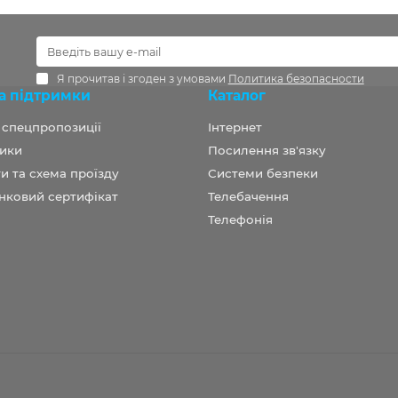
Я прочитав і згоден з умовами
Политика безопасности
а підтримки
Каталог
а спецпропозиції
Інтернет
ики
Посилення зв'язку
и та схема проїзду
Системи безпеки
нковий сертифікат
Телебачення
Телефонія