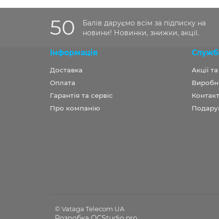
50
Балів даруємо всім за підписку на
новини! Новинки, знижки, акції.
Інформація
Служб
Доставка
Акції т
Оплата
Виробн
Гарантія та сервіс
Контакт
Про компанію
Подару
Розробка OCStudio.pro
© Vataga Telecom UA
Розробка OCStudio.pro