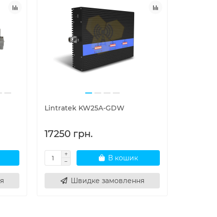
Lintratek KW25A-GDW
MyCell D
17250 грн.
68000 
В кошик
я
Швидке замовлення
Ш