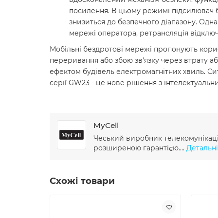
посилення. В цьому режимі підсилювач бу
знизиться до безпечного діапазону. Одн
мережі оператора, ретрансляція відключ
Мобільні бездротові мережі пропонують корис
переривання або збою зв'язку через втрату а
ефектом будівель електромагнітних хвиль. Сит
серії GW23 - це нове рішення з інтелектуальн
MyCell
Чеський виробник телекомунікацій
розширеною гарантією....
Детальні
Схожі товари