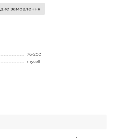
дке замовлення
76-200
mycell