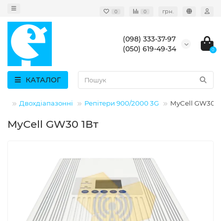
грн.
0
0
(098) 333-37-97
(050) 619-49-34
0
КАТАЛОГ
РИ
Двохдіапазонні
Репітери 900/2000 3G
MyCell GW30 1
MyCell GW30 1Вт