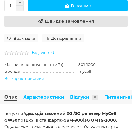
В кошик
Швидке замовлення
В закладки
До порівняння
Відгуків: 0
Max вихідна потужність (мВт)
501-1000
Бренди
mycell
Всі характеристики
Опис
Характеристики
Відгуки
Питання-в
0
потужний
двохдіапазонний 2G /3G репитер MyCell
GW30
працює в стандартах
GSM-900
і
3G UMTS-2000
.
Одночасне посилення голосового зв'язку стандарту