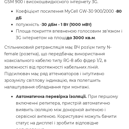
GSM 900 і високошвидкісного інтернету 3G.
Коефіцієнт посилення MyCell GW-30 900/2000 -
80
дБ
потужність -
30 дБм - 1 Вт (1000 мВт)
Площа покриття впевненою голосовим зв'язком і
3G інтернетом на площі
до 3000 кв.м
.
Стільниковий ретрансляція має ВЧ роз'єм типу N-
female (розетка), що передбачає використання
коаксіального кабелю типу RG-8 або фідер 1/2, в
залежності від протяжності кабельних ліній.
Підсилювач має ряд аттенюаторов і інтуїтивно
зрозумілу світлову індикацію, яка полегшить
налаштування обладнання при монтажі.
Автоматична перевірка ізоляції.
При першому
включенні репитера, пристрій автоматично
виявить ізоляцію між донорной антеною і
сервісної антеною. Користувачі можуть бачити
статус на дисплеї і зробити відповідне