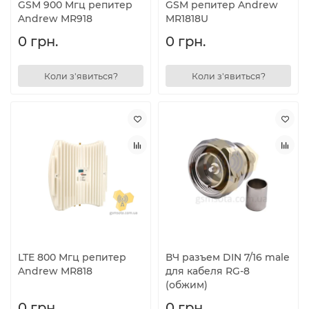
GSM 900 Мгц репитер
GSM репитер Andrew
Andrew MR918
MR1818U
0 грн.
0 грн.
Коли з'явиться?
Коли з'явиться?
LTE 800 Мгц репитер
ВЧ разъем DIN 7/16 male
Andrew MR818
для кабеля RG-8
(обжим)
0 грн.
0 грн.