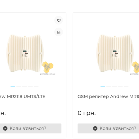
ew MR2118 UMTS/LTE
GSM репитер Andrew MR1
н.
0 грн.
Коли з'явиться?
Коли з'явиться?