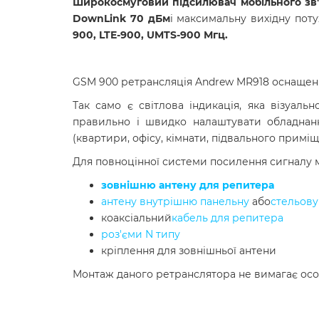
Широкосмуговий підсилювач мобільного зв
DownLink 70 дБм
і максимальну вихідну поту
900, LTE-900, UMTS-900 Мгц.
GSM 900 ретрансляція Andrew MR918 оснащен
Так само є світлова індикація, яка візуал
правильно і швидко налаштувати обладнан
(квартири, офісу, кімнати, підвального приміщ
Для повноцінної системи посилення сигналу м
зовнішню антену для репитера
антену внутрішню панельну
або
стельову
коаксіальний
кабель для репитера
роз'єми N типу
кріплення для зовнішньої антени
Монтаж даного ретранслятора не вимагає особ