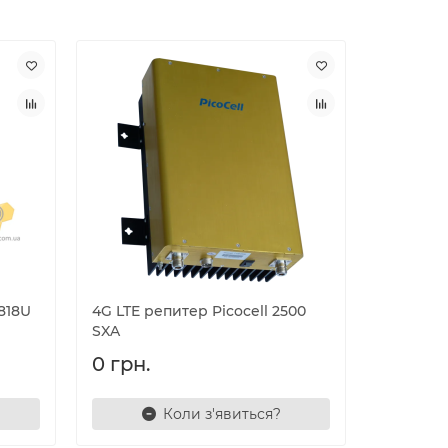
818U
4G LTE репитер Picocell 2500
Репитер 
SXA
SXP
0 грн.
0 грн.
Коли з'явиться?