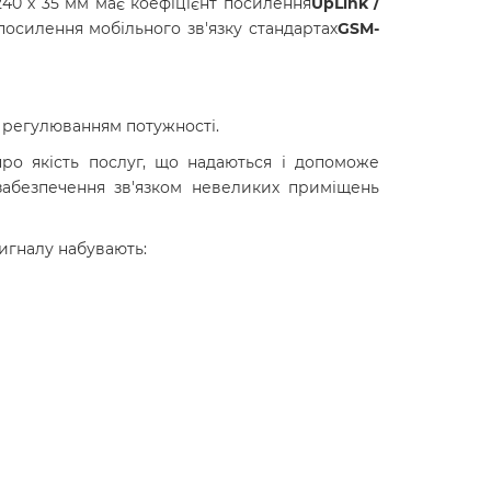
240 х 35 мм має коефіцієнт посилення
UpLink /
посилення мобільного зв'язку стандартах
GSM-
регулюванням потужності.
про якість послуг, що надаються і допоможе
абезпечення зв'язком невеликих приміщень
игналу набувають: