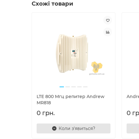
Схожі товари
LTE 800 Мгц репитер Andrew
Andr
MR818
0 грн.
0 гр
Коли з'явиться?