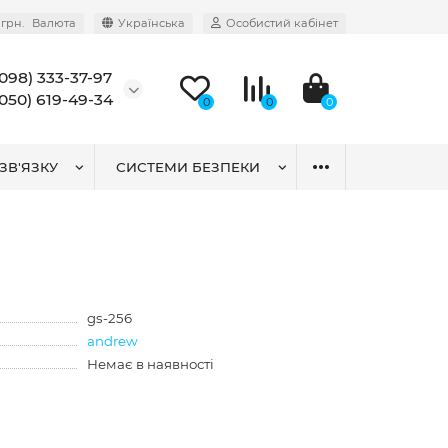
грн.
Валюта
Українська
Особистий кабінет
(098) 333-37-97
(050) 619-49-34
0
0
0
ЗВ'ЯЗКУ
СИСТЕМИ БЕЗПЕКИ
gs-256
andrew
Немає в наявності