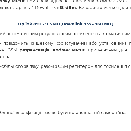
'язку MR918
при своїх відносно невеликих розмірах 240 х 
жність UpLink / DownLink в
18 dBm
. Використовується для 
Uplink 890 - 915 МГц
Downlink 935 - 960 МГц
ий автоматичним регулюванням посилення і автоматичним 
ьно повідомить кінцевому користувачеві або установника 
ня. GSM
ретрансляція Andrew MR918
призначений для з
ення).
обільного зв'язку, разом з GSM репитером для посилення с
ливої кваліфікації і може бути встановлений самостійно.