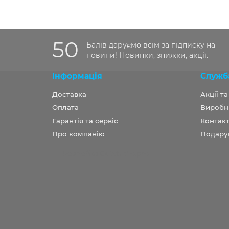
50
Балів даруємо всім за підписку на
новини! Новинки, знижки, акції.
Інформація
Служб
Доставка
Акції т
Оплата
Виробн
Гарантія та сервіс
Контакт
Про компанію
Подару
Розробка OCStudio.pro