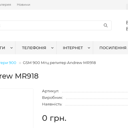
алерея
Новини
ГИ
ТЕЛЕФОНІЯ
ІНТЕРНЕТ
ПОСИЛЕННЯ 
тери 900
GSM 900 Мгц репитер Andrew MR918
rew MR918
Артикул:
Виробник:
Наявність:
0 грн.