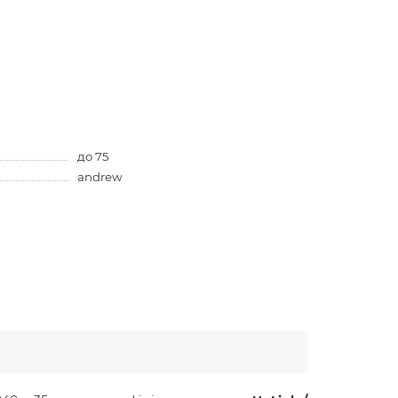
до 75
andrew