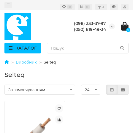
грн.
0
0
(098) 333-37-97
(050) 619-49-34
0
КАТАЛОГ
Виробник
Selteq
Selteq