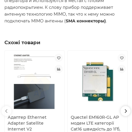
оператора и используются в местах с плохим
радиопокрытием. К слову прибор поддерживает
антенную технологию MIMO, так что к нему можно
подключать MIMO антенны (
SMA коннекторы)
.
Схожі товари
Адаптер Ethernet
Quectel EM160R-GL AP
Adapter Satellite
модем LTE категорії
Internet V2
Cat16 швидкість до 1Гб,