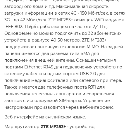
загородного дома и т.д. Максимальная скорость
загрузки информации в сетях 4G - 150 Мбит/сек, в сетях
3G - до 42 Мбит/сек. ZTE MF283+ оснащен WiFi модулем
IEEE 802.11 b/g/n, работающем на частоте 2,4 ГГц.
Одновременно можно подключить до 32 абонентских
устройств в радиусе 40-50 метров. ZTE MF283+
поддерживает антенную технологию MIMO. На задней
панели имеются два разъема типа SMA для
подключения внешней антенны. Оснащен четырмя
портами Ethernet RJ45 для подключения устройств по
сетевому кабелю и одним портом USB 2.0 для
подклчения медианосителей или сетевого принтера.
Также имеется два телефонных порта RJ11 для
подклчения телефонных аппаратов и соврешения
звонков с используемой SIM-карты. Управление
настройками производится через веб-интерфейс.
Веб интерфейс на английском языке.
Маршрутизатор
ZTE MF283+
- устройство,