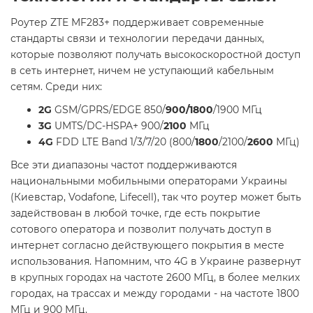
Роутер ZTE MF283+ поддерживает современные
стандарты связи и технологии передачи данных,
которые позволяют получать высокоскоростной доступ
в сеть интернет, ничем не уступающий кабельным
сетям. Среди них:
2G
GSM/GPRS/EDGE 850/
900/1800
/1900 МГц
3G
UMTS/DC-HSPA+ 900/
2100
МГц
4G
FDD LTE Band 1/3/7/20 (800/
1800
/2100/
2600
МГц)
Все эти диапазоны частот поддерживаются
национальными мобильными операторами Украины
(Киевстар, Vodafone, Lifecell), так что роутер может быть
задействован в любой точке, где есть покрытие
сотового оператора и позволит получать доступ в
интернет согласно действующего покрытия в месте
использования. Напомним, что 4G в Украине развернут
в крупных городах на частоте 2600 МГц, в более мелких
городах, на трассах и между городами - на частоте 1800
МГц и 900 МГц.