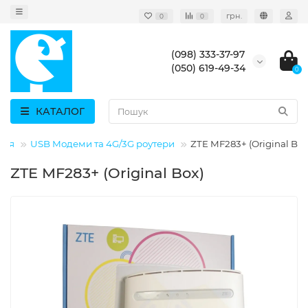
грн.
0
0
(098) 333-37-97
(050) 619-49-34
0
КАТАЛОГ
ння
USB Модеми та 4G/3G роутери
ZTE MF283+ (Original Box
ZTE MF283+ (Original Box)