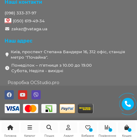
Наші контакти
(098) 333-37-97
(050) 619-49-34
zakaz@vataga.ua
Наш адрес
Київ, проспект Степана Бандери 16, 312 офіс, станція
метро "Почайна".
Понеділок – п'ятниця з 10.00 до 19.00
Субота, Неділя - вихідні
Розробка OCStudio.pro
0
0
0
Головна
Каталог
Пошук
Акаунт
Вибране
Порівняння
Кошик