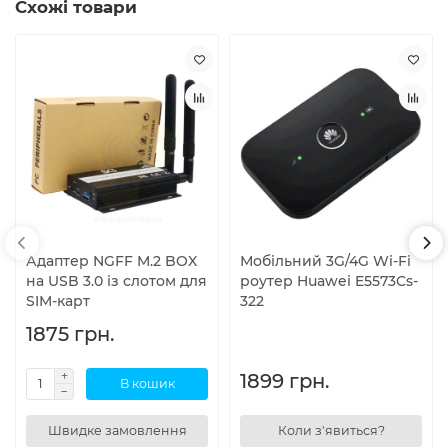
Схожі товари
Адаптер NGFF M.2 BOX
Мобільний 3G/4G Wi-Fi
на USB 3.0 із слотом для
роутер Huawei E5573Cs-
SIM-карт
322
1875 грн.
1899 грн.
В кошик
Швидке замовлення
Коли з'явиться?