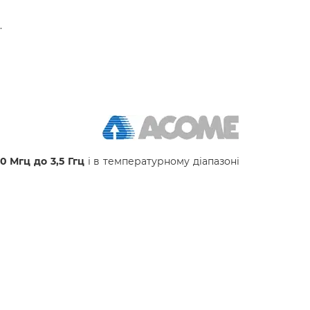
.
40 Мгц до 3,5 Ггц
і в температурному діапазоні