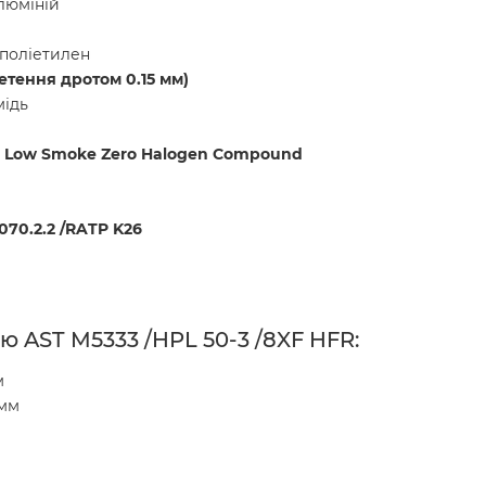
люміній
 поліетилен
етення дротом 0.15 мм)
мідь
ce Low Smoke Zero Halogen Compound
2070.2.2 /RATP K26
 AST M5333 /HPL 50-3 /8XF HFR:
м
мм