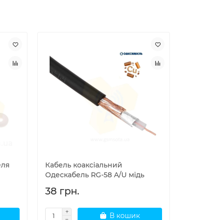
Лідер про
еля
Кабель коаксіальний
Роз'єм U
Одескабель RG-58 A/U мідь
RG 8 (RG
38 грн.
165 грн
В кошик