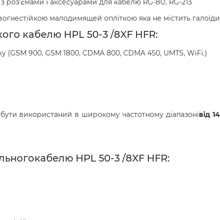
з роз'ємами і аксесуарами для кабелю RG-8U, RG-213
 вогнестійкою малодимящей опліткою яка не містить галоїди
ого кабелю HPL 50-3 /8XF HFR:
зку (GSM 900, GSM 1800, CDMA 800, CDMA 450, UMTS, WiFi.)
бути використаний в широкому частотному діапазоні
від 1
льногокабелю HPL 50-3 /8XF HFR: