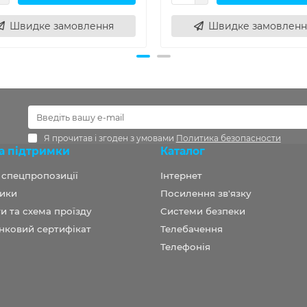
Швидке замовлення
Швидке замовленн
Я прочитав і згоден з умовами
Политика безопасности
а підтримки
Каталог
а спецпропозиції
Інтернет
ики
Посилення зв'язку
и та схема проїзду
Системи безпеки
нковий сертифікат
Телебачення
Телефонія