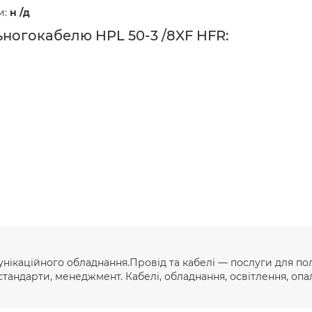
и:
н /д
ьногокабелю HPL 50-3 /8XF HFR:
ікаційного обладнання.Провід та кабелі — послуги для по
 стандарти, менеджмент. Кабелі, обладнання, освітлення, опал