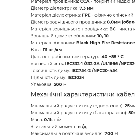
Матеріал провідника:
CCA
- покритий міддю а
Діаметр діелектрика:
7,3 мм
Матеріал діелектрика:
FPE
- фізично спінений
Діаметр зовнішнього провідника:
8,0
мм (обпл
Матеріал зовнішнього провідника:
BC
- чиста 
Зовнішній діаметр оболонки:
10
, 10
Матеріал оболонки:
Black High Fire Resistan
Вага:
111 кг /км
Діапазон робочих температур:
-40 +85 ° C
.
вогнестійкість:
IEC332-1 /332-3A /UL1666 /NFC3
Токсичність диму:
IEC754-2 /NFC20-454
Щільність диму:
IEC1034
Упаковка:
500
м
Механічні характеристики кабелю
Мінімальний радіус вигину (одноразово):
25
м
Мінімальний радіус вигину (багаторазово):
50
Маса:
0.11
кг /м
Згинальний момент:
н /д
Максимальна розтяжне зусилля:
700
Н