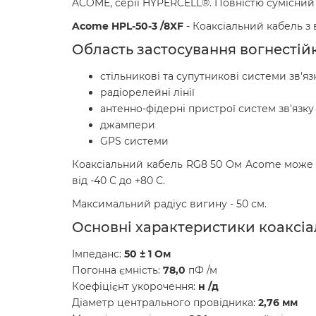
ACOME, серії HYPERCELL®. Повністю сумісний 
Acome HPL-50-3 /8XF
- Коаксіальний кабель з
Область застосування вогнестійк
стільникові та супутникові системи зв'я
радіорелейні лінії
антенно-фідерні пристрої систем зв'язку
джампери
GPS системи
Коаксіальний кабель RG8 50 Ом Acome може 
від -40 С до +80 С.
Максимальний радіус вигину - 50 см.
Основні характеристики коаксіа
Імпеданс:
50 ± 1 Ом
Погонна ємність:
78,0
пФ /м
Коефіцієнт укорочення:
н /д
Діаметр центрального провідника:
2,76 мм