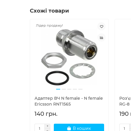
Схожі товари
Лідер продажу!
Адаптер ВЧ N female - N female
Роз'
Ericsson RNT1565
RG-8
140 грн.
190 
В кошик