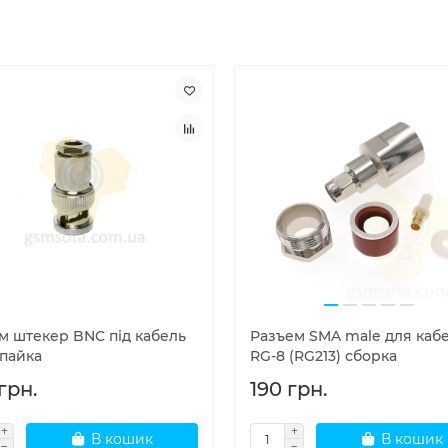
єм штекер BNC під кабель
Разъем SMA male для каб
 пайка
RG-8 (RG213) сборка
грн.
190 грн.
В кошик
В кошик