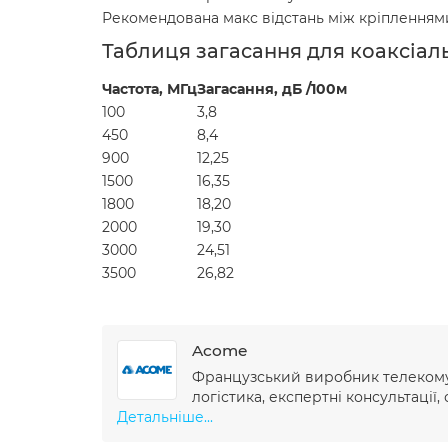
Рекомендована макс відстань між кріпленням
Таблиця загасання для коаксіал
Частота, МГц
Загасання, дБ /100м
100
3,8
450
8,4
900
12,25
1500
16,35
1800
18,20
2000
19,30
3000
24,51
3500
26,82
Acome
Французський виробник телекомун
логістика, експертні консультації,
Детальніше...