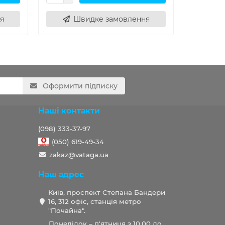
я
Швидке замовлення
Ш
Оформити підписку
Наші контакти
(098) 333-37-97
(050) 619-49-34
zakaz@vataga.ua
Наш адрес
Київ, проспект Степана Бандери
16, 312 офіс, станція метро
"Почайна".
Понеділок – п'ятниця з 10.00 до