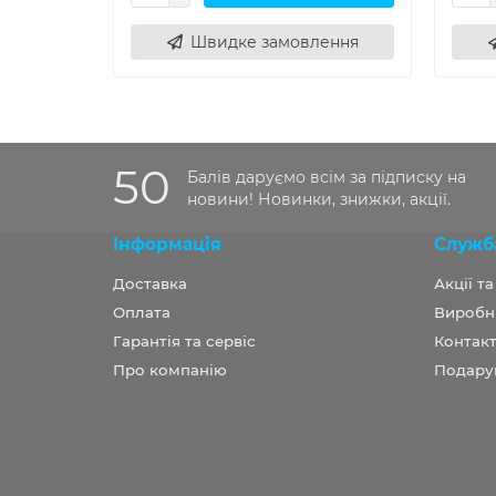
Швидке замовлення
50
Балів даруємо всім за підписку на
новини! Новинки, знижки, акції.
Інформація
Служб
Доставка
Акції т
Оплата
Виробн
Гарантія та сервіс
Контакт
Про компанію
Подару
Розробка OCStudio.pro