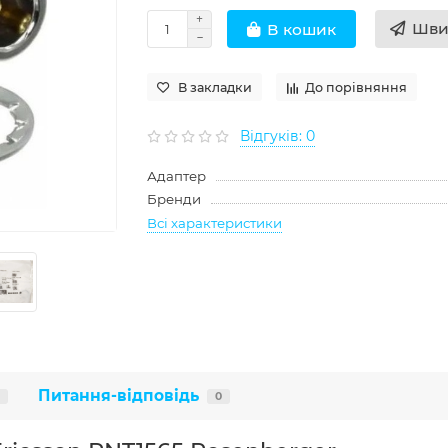
Шви
В кошик
В закладки
До порівняння
Відгуків: 0
Адаптер
Бренди
Всі характеристики
Питання-відповідь
0