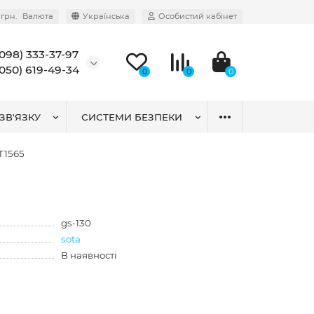
грн.
Валюта
Українська
Особистий кабінет
(098) 333-37-97
(050) 619-49-34
0
0
0
ЗВ'ЯЗКУ
СИСТЕМИ БЕЗПЕКИ
T1565
gs-130
sota
В наявності