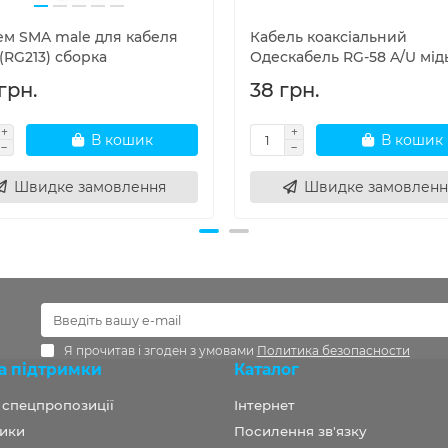
ем SMA male для кабеля
Кабель коаксіальний
(RG213) сборка
Одескабель RG-58 A/U мід
грн.
38 грн.
В кошик
В кошик
Швидке замовлення
Швидке замовленн
Я прочитав і згоден з умовами
Политика безопасности
а підтримки
Каталог
а спецпропозиції
Інтернет
ики
Посилення зв'язку