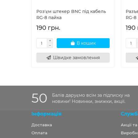
Роз'єм штекер BNC під кабель
Разъ
RG-8 пайка
RG-8 
190 грн.
190 
В кошик
Швидке замовлення
50
Балів даруємо всім за підписку на
новини! Новинки, знижки, акції.
Інформація
Служб
Доставка
Акції т
Оплата
Виробн