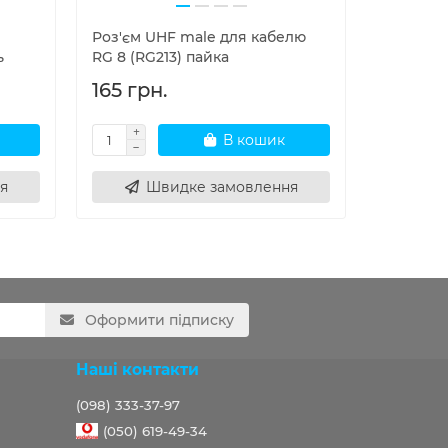
Роз'єм UHF male для кабелю
Одескабе
ь
RG 8 (RG213) пайка
165 грн.
200 гр
В кошик
я
Швидке замовлення
Ш
Оформити підписку
Наші контакти
(098) 333-37-97
(050) 619-49-34