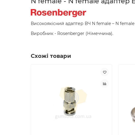
N female - N female адаптер 
Високоякісний адаптер ВЧ N female – N femal
Виробник - Rosenberger (Німеччина).
Схожі товари