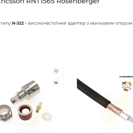
Ericsson RNT1565 Rosenberger
e типу
N-322
– високочастотний адаптер з хвильовим опором