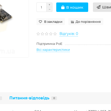
Шви
В кошик
В закладки
До порівняння
Відгуків: 0
Підтримка PoE
Всі характеристики
Питання-відповідь
0