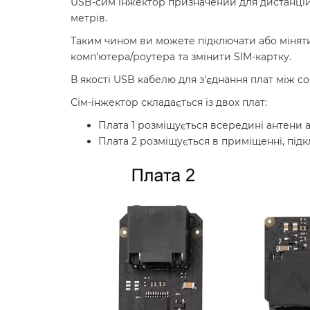
USB-сим інжектор призначений для дистанційно
метрів.
Таким чином ви можете підключати або міняти
комп'ютера/роутера та змінити SIM-картку.
В якості USB кабелю для з'єднання плат між со
Сім-інжектор складається із двох плат:
Плата 1 розміщується всередині антени
Плата 2 розміщується в приміщенні, підк