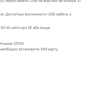
) через кабель USB на відстані не більше 10
ени. Достатньо висмикнути USB-кабель з
RJ-45 категорії 5E або вище.
 Huawei 3372H
 необхідно встановити SIM-карту