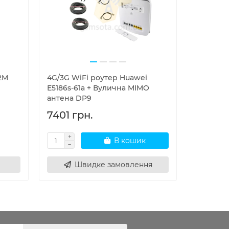
2M
4G/3G WiFi роутер Huawei
Уличный 
E5186s-61a + Вулична MIMO
маршрути
антена DP9
M608
7401 грн.
17000 
В кошик
Швидке замовлення