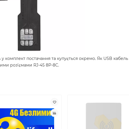
 у комплект постачання та купується окремо. Як USB кабел
вими роз'ємами RJ-45 8P-8C.