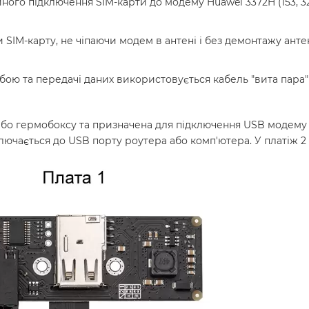
го підключення SIM-карти до модему Huawei 3372H (153, 320
 SIM-карту, не чіпаючи модем в антені і без демонтажу ант
бою та передачі даних використовується кабель "вита пара" 
 або гермобоксу та призначена для підключення USB модему
лючається до USB порту роутера або комп'ютера. У платіж 2