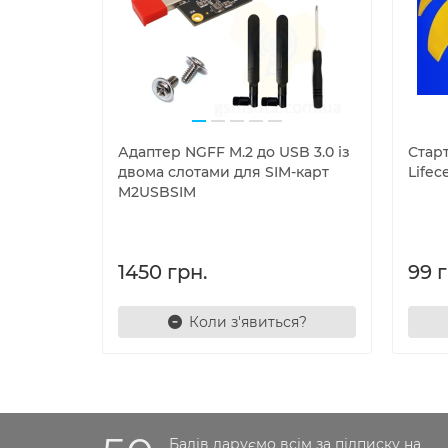
Адаптер NGFF M.2 до USB 3.0 із
Стар
двома слотами для SIM-карт
Lifec
M2USBSIM
1450 грн.
99 г
Коли з'явиться?
Балів даруємо всім за підписку на