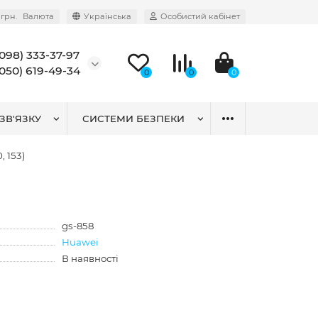
грн.
Валюта
Українська
Особистий кабінет
(098) 333-37-97
(050) 619-49-34
0
0
0
ЗВ'ЯЗКУ
СИСТЕМИ БЕЗПЕКИ
 153)
gs-858
Huawei
В наявності