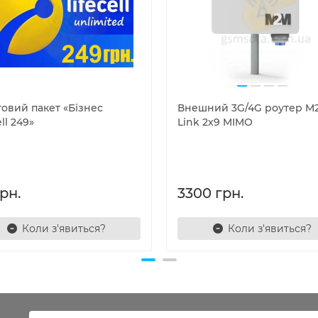
товий пакет «Бізнес
Внешний 3G/4G роутер M
ell 249»
Link 2x9 MIMO
рн.
3300 грн.
Коли з'явиться?
Коли з'явиться?