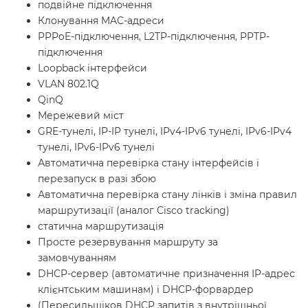
подвійне підключення
Клонування MAC-адреси
PPPoE-підключення, L2TP-підключення, PPTP-
підключення
Loopback інтерфейси
VLAN 802.1Q
QinQ
Мережевий міст
GRE-тунелі, IP-IP тунелі, IPv4-IPv6 тунелі, IPv6-IPv4
тунелі, IPv6-IPv6 тунелі
Автоматична перевірка стану інтерфейсів і
перезапуск в разі збою
Автоматична перевірка стану лінків і зміна правил
маршрутизації (аналог Cisco tracking)
статична маршрутизація
Просте резервування маршруту за
замовчуванням
DHCP-сервер (автоматичне призначення IP-адрес
клієнтським машинам) і DHCP-форвардер
(Пересильщіков DHCP запитів з внутрішньої