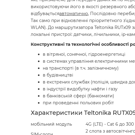
використовуючи його в якості резервного або 
відбувається
автоматично
, Послідовно перебир
Так само при відновленні пріоритетного з'єдн
WLAN). До маршрутизатора Teltonika RUTx09 з
локальні пристрої: датчики, лічильники, ip-кам
Конструктивні та технологічні особливості 
в вітряної, сонячної, гідроенергетиці
в системах управління електричними 
на транспорті (в т.ч. залізничному)
в будівництві
в екстрених службах (поліція, швидка д
в індустрії видобутку нафти і газу
в банківській сфері (банкомати)
при проведенні польових робіт
Характеристики Teltonika RUTX0
мобільний модуль
4G (LTE) - Cat 6 до 30
2 слота з автосвітчін
SIM-слоти