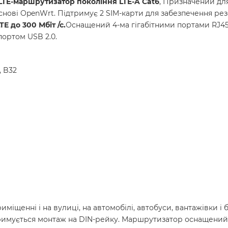
TE-маршрутизатор покоління LTE-A Cat6
, Призначений для
ові OpenWrt. Підтримує 2 SIM-карти для забезпечення резер
E до 300 Мбіт /с.
Оснащений 4-ма гігабітними портами RJ45 (
портом USB 2.0.
, B32
енні і на вулиці, на автомобілі, автобуси, вантажівки і бу
ідтримується монтаж на DIN-рейку. Маршрутизатор оснащений