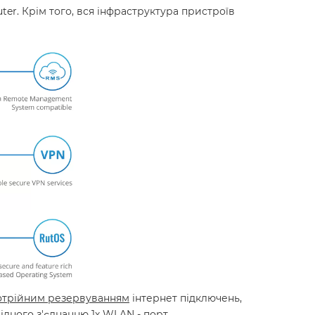
er. Крім того, вся інфраструктура пристроїв
отрійним резервуванням
інтернет підключень,
відного з'єднанню 1х WLAN - порт,