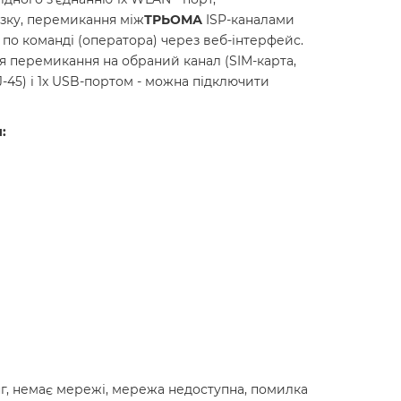
язку, перемикання між
ТРЬОМА
ISP-каналами
 по команді (оператора) через веб-інтерфейс.
ся перемикання на обраний канал (SIM-карта,
-45) і 1x USB-портом - можна підключити
:
інг, немає мережі, мережа недоступна, помилка