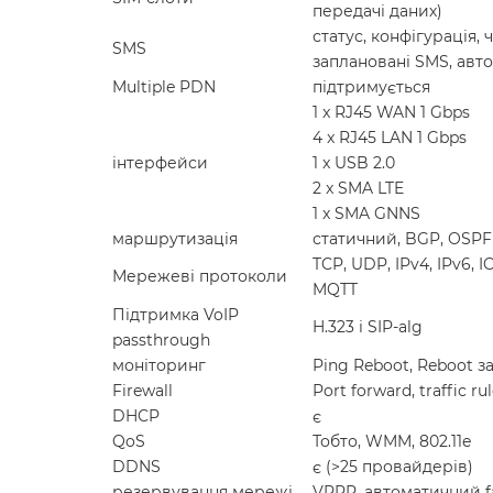
передачі даних)
статус, конфігурація,
SMS
заплановані SMS, авт
Multiple PDN
підтримується
1 x RJ45 WAN 1 Gbps
4 x RJ45 LAN 1 Gbps
інтерфейси
1 x USB 2.0
2 x SMA LTE
1 x SMA GNNS
маршрутизація
статичний, BGP, OSPF v
TCP, UDP, IPv4, IPv6, 
Мережеві протоколи
MQTT
Підтримка VoIP
H.323 і SIP-alg
passthrough
моніторинг
Ping Reboot, Reboot з
Firewall
Port forward, traffic ru
DHCP
є
QoS
Тобто, WMM, 802.11e
DDNS
є (>25 провайдерів)
резервування мережі
VRRP, автоматичний fa