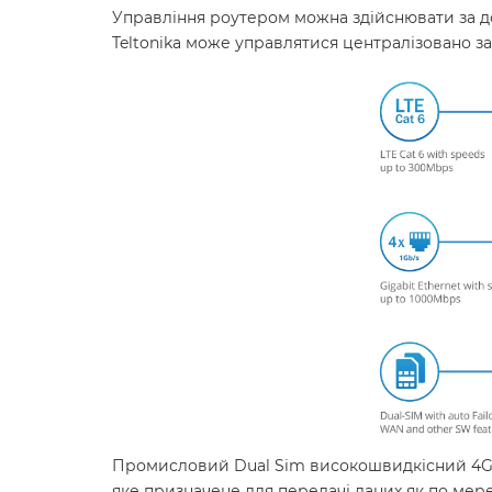
Управління роутером можна здійснювати за до
Teltonika може управлятися централізовано з
Промисловий Dual Sim високошвидкісний 4G L
яке призначене для передачі даних як по мере