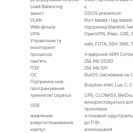
Load Balancing
є
захист
DDOS prevention
VLAN
Port-based і tag-based
Web-фільтр
підтримка blacklist /wh
VPN
OpenVPN, IPsec, GRE, P
Управління та
web, FOTA, SSH, SMS,
моніторинг
процесор
4-ядерний ARM Cortex
пам'ять
256 Mb DDR3
ПЗУ
256 Mb SPI
ОС
RutOS (заснована на 
Підтримка мов
Busybox shell, Lua, C, C
програмування
трекінгові сервіси
GPS, GLONASS, BeiDou,
використовується для 
USB
принтерів
живлення
4-піновий індустріаль
енергоспоживання
до 11 Вт
корпус
алюмінієвий