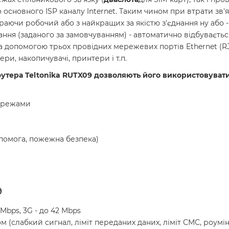
основного ISP каналу Internet. Таким чином при втрати зв'
аючи робочий або з найкращих за якістю з'єднання ну або -
ання (заданого за замовчуванням) - автоматично відбуваєть
а допомогою трьох провідних мережевих портів Ethernet (RJ
ери, накопичувачі, принтери і т.п.
роутера Teltonika RUTX09 дозволяють його використовувати
мережами
опомога, пожежна безпека)
9
0 Mbps, 3G - до 42 Mbps
гом (слабкий сигнал, ліміт переданих даних, ліміт СМС, роум