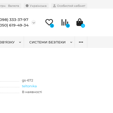
грн.
Валюта
Українська
Особистий кабінет
(098) 333-37-97
(050) 619-49-34
0
0
0
ЗВ'ЯЗКУ
СИСТЕМИ БЕЗПЕКИ
gs-672
teltonika
В наявності