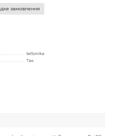
дке замовлення
teltonika
Так