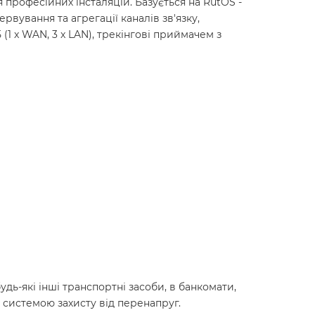
 професійних інсталяцій. Базується на RutOS -
вування та агрегації каналів зв'язку,
1 x WAN, 3 x LAN), трекінгові приймачем з
дь-які інші транспортні засоби, в банкомати,
 системою захисту від перенапруг.