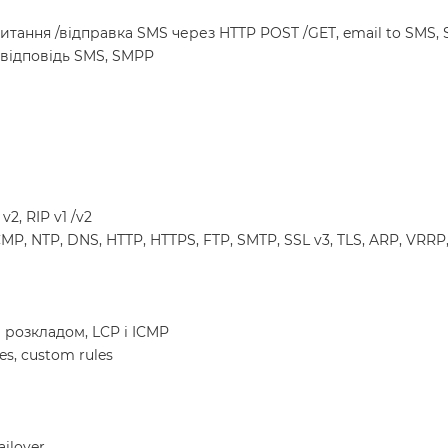
 читання /відправка SMS через HTTP POST /GET, email to SMS, 
овідповідь SMS, SMPP
2, RIP v1 /v2
ICMP, NTP, DNS, HTTP, HTTPS, FTP, SMTP, SSL v3, TLS, ARP, VRR
а розкладом, LCP і ICMP
les, custom rules
ilover