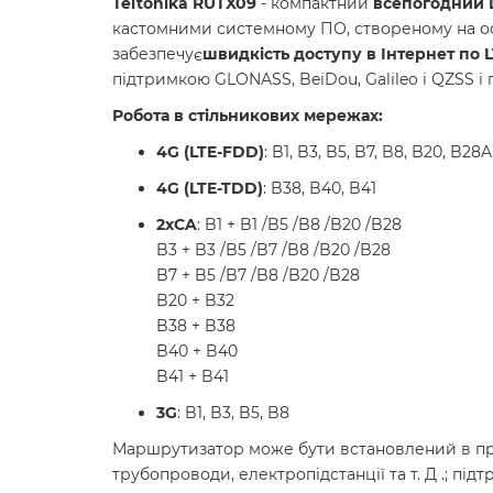
Teltonika RUTX09
- компактний
всепогодний L
кастомними системному ПО, створеному на осн
забезпечує
швидкість доступу в Інтернет по LT
підтримкою GLONASS, BeiDou, Galileo і QZSS і 
Робота в стільникових мережах:
4G (LTE-FDD)
: B1, B3, B5, B7, B8, B20, B28A
4G (LTE-TDD)
: B38, B40, B41
2xCA
: B1 + B1 /B5 /B8 /B20 /B28
B3 + B3 /B5 /B7 /B8 /B20 /B28
B7 + B5 /B7 /B8 /B20 /B28
B20 + B32
B38 + B38
B40 + B40
B41 + B41
3G
: B1, B3, B5, B8
Маршрутизатор може бути встановлений в приміщ
трубопроводи, електропідстанції та т. Д .; п