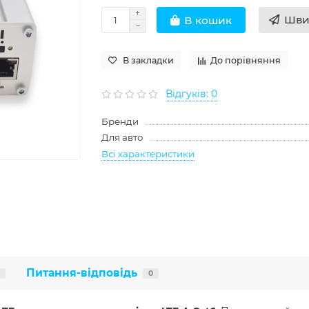
Шви
В кошик
В закладки
До порівняння
Відгуків: 0
Бренди
Для авто
Всі характеристики
Питання-відповідь
0