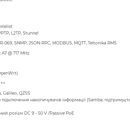
itelist
PTP, L2TP, Stunnel
 TR-069, SNMP, JSON-RPC, MODBUS, MQTT, Teltonika RMS
 A7 @ 717 MHz
OpenWrt)
 ++
 Galileo, QZSS
підключення накопичувачів інформації (Samba; підтримуєтьс
ний роз'єм DC 9 - 50 V /Passive PoE