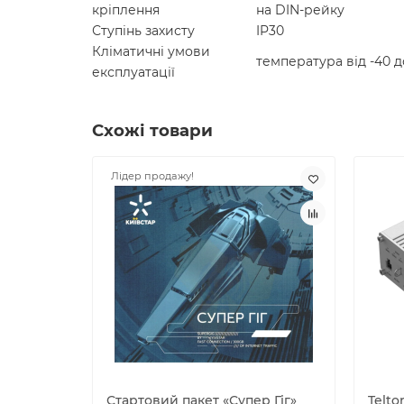
кріплення
на DIN-рейку
Ступінь захисту
IP30
Кліматичні умови
температура від -40 до
експлуатації
Схожі товари
Лідер продажу!
Стартовий пакет «Супер Гіг»
Telto