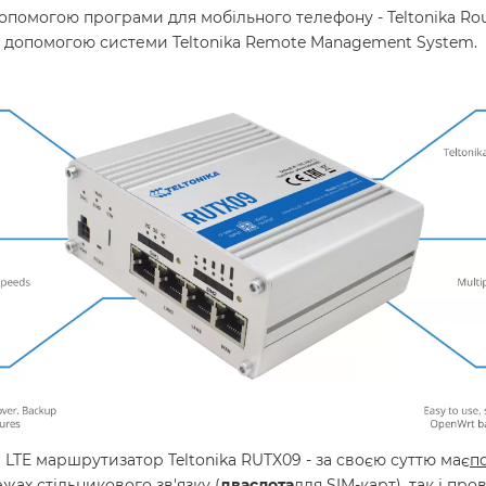
помогою програми для мобільного телефону - Teltonika Rout
а допомогою системи Teltonika Remote Management System.
TE маршрутизатор Teltonika RUTX09 - за своєю суттю має
п
жах стільникового зв'язку (
два
слота
для SIM-карт), так і про