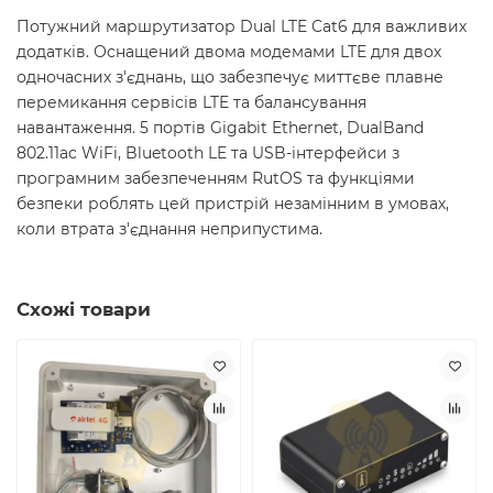
Потужний маршрутизатор Dual LTE Cat6 для важливих
додатків. Оснащений двома модемами LTE для двох
одночасних з'єднань, що забезпечує миттєве плавне
перемикання сервісів LTE та балансування
навантаження. 5 портів Gigabit Ethernet, DualBand
802.11ac WiFi, Bluetooth LE та USB-інтерфейси з
програмним забезпеченням RutOS та функціями
безпеки роблять цей пристрій незамінним в умовах,
коли втрата з'єднання неприпустима.
Схожі товари