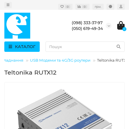
грн.
0
0
(098) 333-37-97
(050) 619-49-34
0
КАТАЛОГ
обладнання
USB Модеми та 4G/3G роутери
Teltonika RUTX1
Teltonika RUTX12