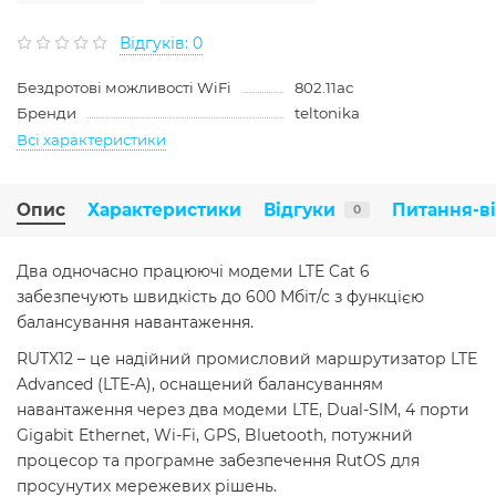
Відгуків: 0
Бездротові можливості WiFi
802.11ac
Бренди
teltonika
Всі характеристики
Опис
Характеристики
Відгуки
Питання-в
0
Два одночасно працюючі модеми LTE Cat 6
забезпечують швидкість до 600 Мбіт/с з функцією
балансування навантаження.
RUTX12 – це надійний промисловий маршрутизатор LTE
Advanced (LTE-A), оснащений балансуванням
навантаження через два модеми LTE, Dual-SIM, 4 порти
Gigabit Ethernet, Wi-Fi, GPS, Bluetooth, потужний
процесор та програмне забезпечення RutOS для
просунутих мережевих рішень.