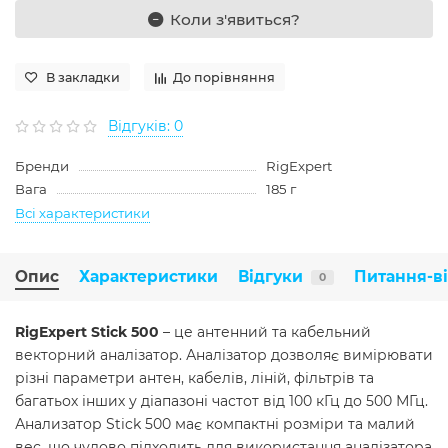
Коли з'явиться?
В закладки
До порівняння
Відгуків: 0
Бренди
RigExpert
Вага
185 г
Всі характеристики
Опис
Характеристики
Відгуки
Питання-в
0
RigExpert Stick 500
– це антенний та кабельний
векторний аналізатор. Аналізатор дозволяє вимірювати
різні параметри антен, кабелів, ліній, фільтрів та
багатьох інших у діапазоні частот від 100 кГц до 500 МГц.
Анализатор Stick 500 має компактні розміри та малий
вес, що чудово підходить для використання аналізатора