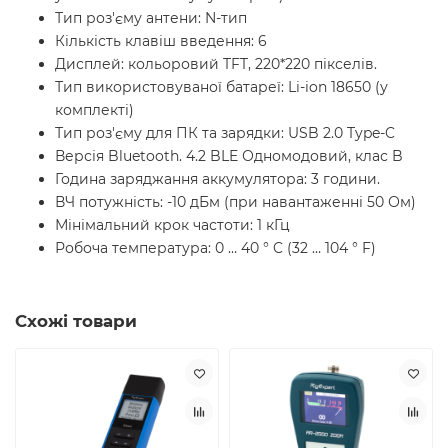
Тип роз'єму антени: N-тип
Кількість клавіш введення: 6
Дисплей: кольоровий TFT, 220*220 пікселів.
Тип використовуваної батареї: Li-ion 18650 (у
комплекті)
Тип роз'єму для ПК та зарядки: USB 2.0 Type-C
Версія Bluetooth. 4.2 BLE Одномодовий, клас B
Година заряджання аккумулятора: 3 години.
ВЧ потужність: -10 дБм (при навантаженні 50 Ом)
Мінімальний крок частоти: 1 кГц
Робоча температура: 0 … 40 ° C (32 … 104 ° F)
Схожі товари