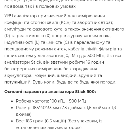
як вдома, так і в польових умовах.
УВЧ аналізатор призначений для вимірювання
коефіцієнта стоячої хвилі (КСВ) та зворотних втрат,
амплітуди та фазового кута, а також значення активного
(R) та реактивного (Х) опорів з урахуванням знака,
індуктивності (L) та ємність (C) в паралельному та
послідовному режими антен, кабелів, ліній, фільтрів та
інших систем у діапазоні від 0,1 МГц до 500 МГц. Як і всі
аналізатори Stick, він здатний робити 16 годин
безперервних вимірювань без заряджання
акумулятора. Розумний, швидкий, зручний та
потужніший. Будь-коли, будь-де та будь-якої погоди.
Основні параметри аналізатора Stick 500:
Робоча частота: 100 кГц – 500 МГц
Розмір: 185*40*33 мм (7,3 дюйма x 1,6 дюйма x 1,3
дюйма)
Вес: 185 грам (6,5 унцій) (без упаковки, із
установленим аккумулятором)