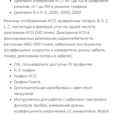
Диапазон измерения КСО: от 1 до 100 в цифровом
режиме, от 1 до 100 в режиме графика
Диапазон R и X: 0…2000, -2000…2000
Режимы отображения: КСО, возвратные потери, R, X, Z,
L, C, магнитуда и фазовый угол на одной частоте,
диаграмма КСО (100 точек). Диаграмма КСХ в
фиксированных диапазонах радиолюбителя по
регионам IARU (100 точек), кабельные инструменты
(коэффициент скорости и измеритель длины кабеля,
тюнер, диаграмма потерь в кабеле);
OSL пользователя: доступно 10 профилей
R, X график
График КСО
График Смита
Дополнительная калибровка с open-short
нагрузкой
Инструменты для работы с кабелями (настройка
фильтров пробок, измерение длины,
коэффициента укорочения, LC измеритель, Multe)