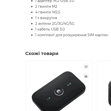
1 адаптер M.2-USB 3.0
2 гвинти M2
4 гвинти M2,5
1 х викрутка
2 антени 2G/3G/4G/5G
1 кабель USB 3.0
1 комплект для розширення SIM-картки
Схожі товари