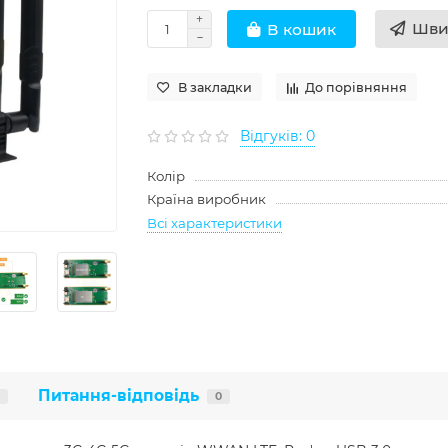
Шви
В кошик
В закладки
До порівняння
Відгуків: 0
Колір
Країна виробник
Всі характеристики
Питання-відповідь
0