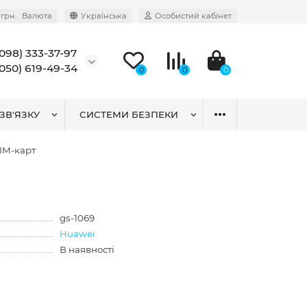
грн.
Валюта
Українська
Особистий кабінет
(098) 333-37-97
(050) 619-49-34
0
0
0
ЗВ'ЯЗКУ
СИСТЕМИ БЕЗПЕКИ
SIM-карт
gs-1069
Huawei
В наявності