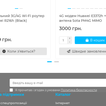
льний 3G/4G Wi-Fi роутер
4G модем Huawei E3372h +
i R216h (Black)
антена Sota PM4G MIMO
3000 грн.
 грн.
В кошик
Коли з'явиться?
Швидке замовленн
Я прочитав і згоден з умовами
Политика безопасности
а підтримки
Каталог
а спецпропозиції
Інтернет