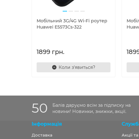
Мобільний 3G/4G Wi-Fi роутер
Мобі
Huawei E5573Cs-322
Huawe
1899 грн.
1899
Коли з'явиться?
50
Балів даруємо всім за підписку на
новини! Новинки, знижки, акції.
Інформація
Служб
Доставка
Акції т