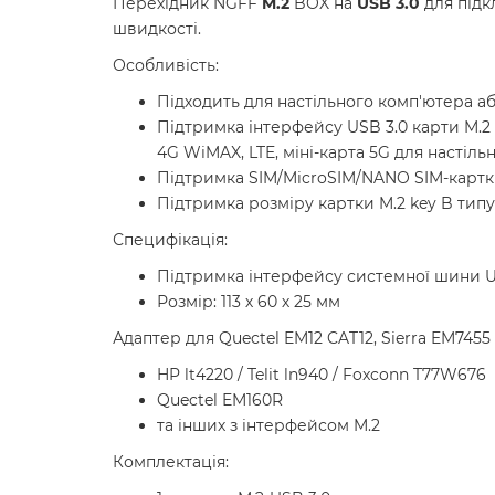
Перехідник NGFF
M.2
BOX на
USB 3.0
для підк
швидкості.
Особливість:
Підходить для настільного комп'ютера аб
Підтримка інтерфейсу USB 3.0 карти M.2
4G WiMAX, LTE, міні-карта 5G для настіль
Підтримка SIM/MicroSIM/NANO SIM-карт
Підтримка розміру картки M.2 key B типу
Специфікація:
Підтримка інтерфейсу системної шини U
Розмір: 113 х 60 х 25 мм
Адаптер для Quectel EM12 CAT12, Sierra EM7455
HP lt4220 / Telit ln940 / Foxconn T77W676
Quectel EM160R
та інших з інтерфейсом M.2
Комплектація: