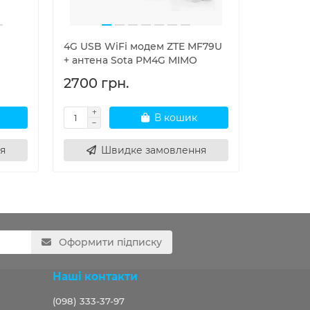
4G USB WiFi модем ZTE MF79U
Вулични
+ антена Sota PM4G MIMO
4G ODU L
2700 грн.
6000 г
В кошик
я
Швидке замовлення
Оформити підписку
Наші контакти
(098) 333-37-97