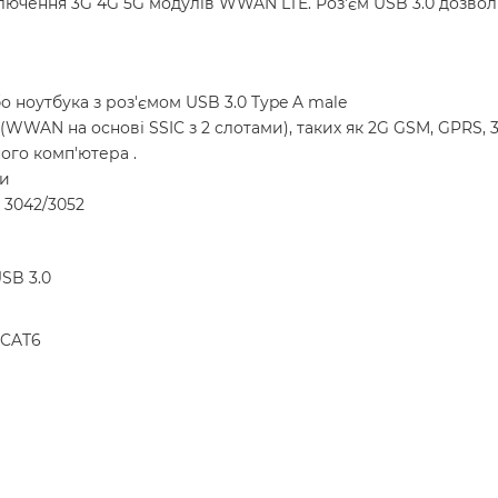
лючення 3G 4G 5G модулів WWAN LTE. Роз'єм USB 3.0 дозв
о ноутбука з роз'ємом USB 3.0 Type A male
 (WWAN на основі SSIC з 2 слотами), таких як 2G GSM, GPR
ного комп'ютера .
ки
 3042/3052
SB 3.0
 CAT6