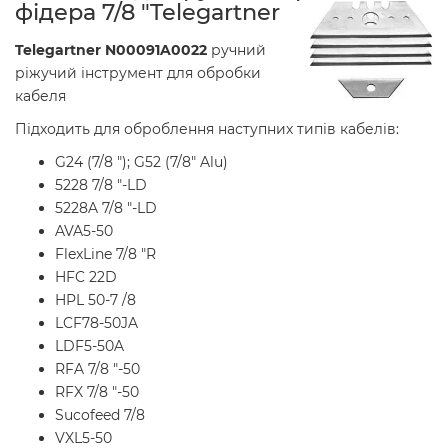
фідера 7/8 "Telegartner
Telegartner N00091A0022
ручний
ріжучий інструмент для обробки
кабеля
Підходить для оброблення наступних типів кабелів:
G24 (7/8 "); G52 (7/8" Alu)
5228 7/8 "-LD
5228A 7/8 "-LD
AVA5-50
FlexLine 7/8 "R
HFC 22D
HPL 50-7 /8
LCF78-50JA
LDF5-50A
RFA 7/8 "-50
RFX 7/8 "-50
Sucofeed 7/8
VXL5-50