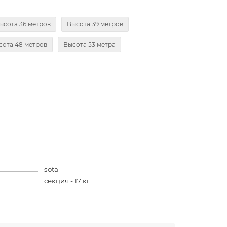
ысота 36 метров
Высота 39 метров
сота 48 метров
Высота 53 метра
sota
секция - 17 кг