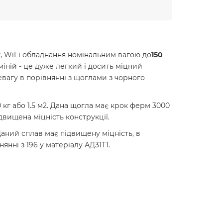
у, WiFi обладнання номінальним вагою до
150
іній - це дуже легкий і досить міцний
вагу в порівнянні з щоглами з чорного
кг або 1.5 м2. Дана щогла має крок ферм 3000
двищена міцність конструкції.
аний сплав має підвищену міцність, в
янні з 196 у матеріалу АД31Т1.