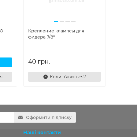
MO
Крепление клампсы для
Кронште
фидера 7/8"
металев
40 грн.
150 гр
я
Коли з'явиться?
Оформити підписку
Наші контакти