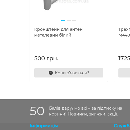
Кронштейн для антен
Трех
металевий білий
М440
500 грн.
1725
Коли з'явиться?
50
Балів даруємо всім за підписку на
новини! Новинки, знижки, акції.
Інформація
Служб