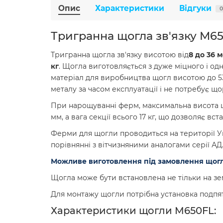
Опис
Характеристики
Відгуки
0
Тригранна щогла зв'язку M6
Тригранна щогла зв'язку висотою від
8 до 36 м
кг
. Щогла виготовляється з дуже міцного і од
матеріал для виробництва щогл висотою до 53
металу за часом експлуатації і не потребує що
При нарощуванні ферм, максимальна висота щог
мм, а вага секції всього 17 кг, що дозволяє в
Ферми для щогли проводиться на території У
порівнянні з вітчизняними аналогами серії АД. 
Можливе виготовлення під замовлення щогл 
Щогла може бути встановлена не тільки на земл
Для монтажу щогли потрібна установка подпятн
Характеристики щогли M650FL: