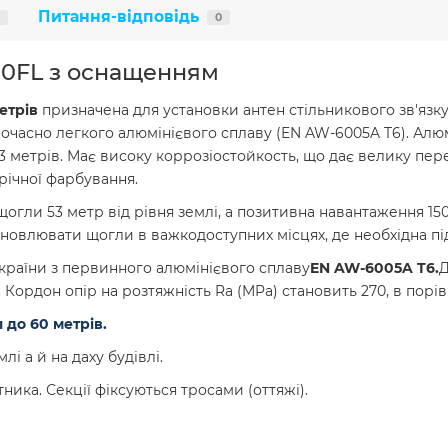
Питання-відповідь
0
50FL з оснащенням
етрів
призначена для установки антен стільникового зв'язк
ночасно легкого алюмінієвого сплаву (EN AW-6005A T6). Алюм
 метрів. Має високу коррозіостойкость, що дає велику пере
річної фарбування.
ли 53 метр від рівня землі, а позитивна навантаження 150 
становлювати щогли в важкодоступних місцях, де необхідна пі
країни з первинного алюмінієвого сплаву
EN AW-6005A T6.
Д
Кордон опір на розтяжність Ra (MPa) становить 270, в порівн
до 60 метрів.
і а й на даху будівлі.
ика. Секції фіксуються тросами (оттяжі).