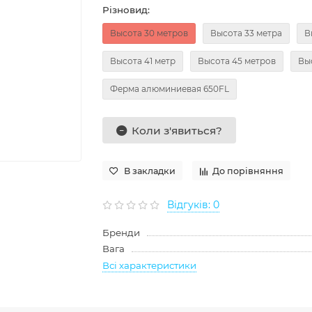
Різновид:
Высота 30 метров
Высота 33 метра
В
Высота 41 метр
Высота 45 метров
Вы
Ферма алюминиевая 650FL
Коли з'явиться?
В закладки
До порівняння
Відгуків: 0
Бренди
Вага
Всі характеристики