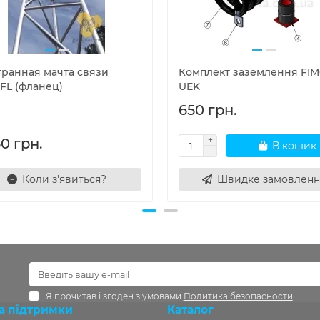
гранная мачта связи
Комплект заземлення FI
FL (фланец)
UEK
650 грн.
0 грн.
В кошик
Коли з'явиться?
Швидке замовленн
Я прочитав і згоден з умовами
Политика безопасности
а підтримки
Каталог