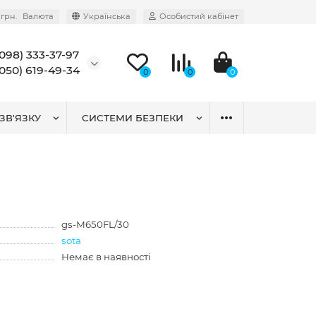
грн.
Валюта
Українська
Особистий кабінет
(098) 333-37-97
(050) 619-49-34
0
0
0
ЗВ'ЯЗКУ
СИСТЕМИ БЕЗПЕКИ
gs-М650FL/30
sota
Немає в наявності