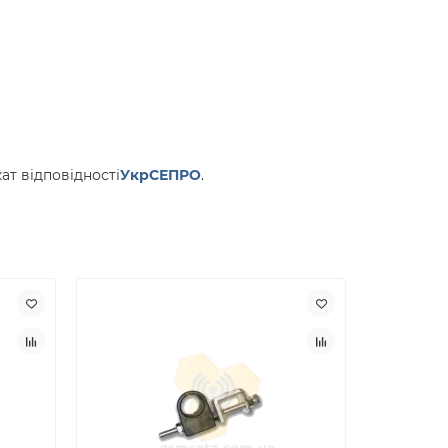
т відповідності
УкрСЕПРО
.