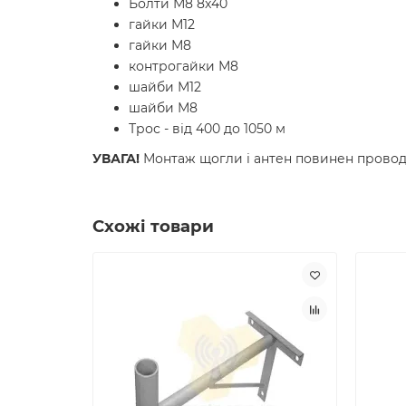
Болти М8 8x40
гайки М12
гайки М8
контрогайки М8
шайби М12
шайби М8
Трос - від 400 до 1050 м
УВАГА!
Монтаж щогли і антен повинен проводи
Схожі товари