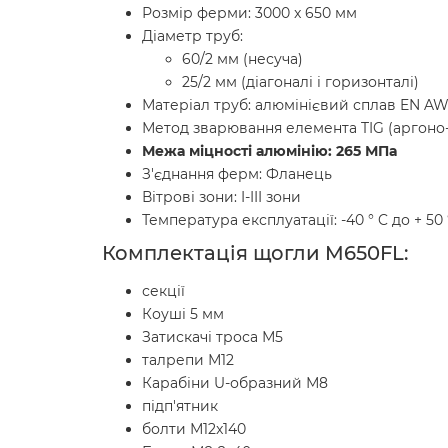
Розмір ферми: 3000 x 650 мм
Діаметр труб:
60/2 мм (несуча)
25/2 мм (діагоналі і горизонталі)
Матеріал труб: алюмінієвий сплав EN AW
Метод зварювання елемента TIG (аргоно
Межа міцності алюмінію: 265 МПа
З'єднання ферм: Фланець
Вітрові зони: I-III зони
Температура експлуатації: -40 ° C до + 50 
Комплектація щогли M650FL:
секції
Коуші 5 мм
Затискачі троса М5
талрепи М12
Карабіни U-образний М8
підп'ятник
болти М12x140