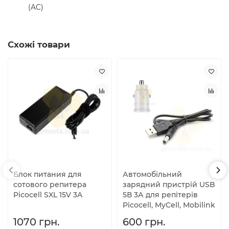
(AC)
Схожі товари
Блок питания для
Автомобільний
сотового репитера
зарядний пристрій USB
Picocell SXL 15V 3А
5В 3А для репітерів
Picocell, MyCell, Mobilink
1070 грн.
600 грн.