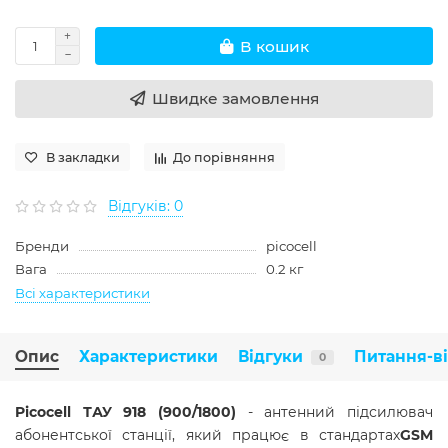
В кошик
Швидке замовлення
В закладки
До порівняння
Відгуків: 0
Бренди
picocell
Вага
0.2 кг
Всі характеристики
Опис
Характеристики
Відгуки
Питання-в
0
Picocell ТАУ 918 (900/1800)
- антенний підсилювач
абонентської станції, який працює в стандартах
GSM