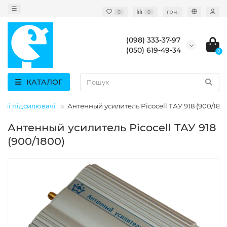
грн.
0
0
(098) 333-37-97
(050) 619-49-34
0
КАТАЛОГ
нні підсилювачі
Антенный усилитель Picocell ТАУ 918 (900/180
Антенный усилитель Picocell ТАУ 918
(900/1800)