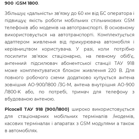
900
і
GSM 1800
.
Збільшує «дальність» зв'язку до 60 км від БС оператора і
підвищує якість роботи мобільних стільникових GSM
телефонів або модемів на автотранспорті. В основному
використовується на автотранспорті. Комплектується
адаптером живлення від прикурювача автомобіля і
керівництвом користувача. У разі, коли потрібно
посилити зв'язок стаціонарно, на певному обіб'є,
антенний підсилювач абонентської станції ТАУ 918
може комплектуватися блоком живлення 220 В. Для
повного робочого схеми додатково купується антена
зовнішня AO-900/1800 /3G-M, антена внутрішня AO-900
/1800-K або, по потребі, тримач для телефону з
вбудованою антеною.
Picocell ТАУ 918 (900/1800)
широко використовується
для стаціонарних мобільних терміналів /модемів,
касових терміналах і апаратах з GSM модулями а також
в автомобілях.