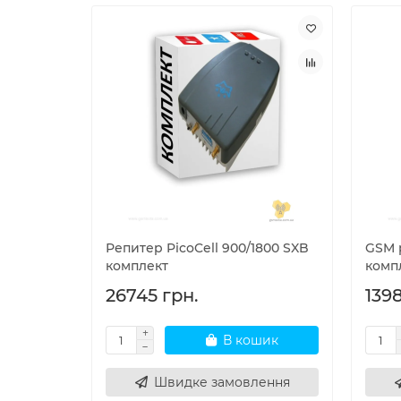
Репитер PicoCell 900/1800 SXB
GSM р
комплект
комп
26745 грн.
1398
В кошик
Швидке замовлення