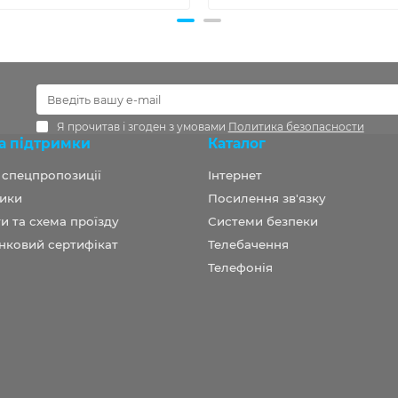
Я прочитав і згоден з умовами
Политика безопасности
а підтримки
Каталог
а спецпропозиції
Інтернет
ики
Посилення зв'язку
и та схема проїзду
Системи безпеки
нковий сертифікат
Телебачення
Телефонія