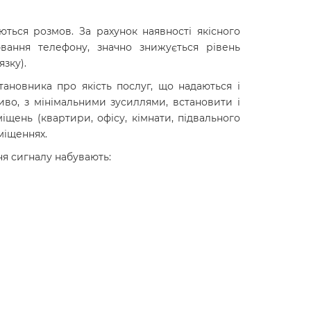
ються розмов. За рахунок наявності якісного
вання телефону, значно знижується рівень
зку).
тановника про якість послуг, що надаються і
иво, з мінімальними зусиллями, встановити і
іщень (квартири, офісу, кімнати, підвального
міщеннях.
ня сигналу набувають: