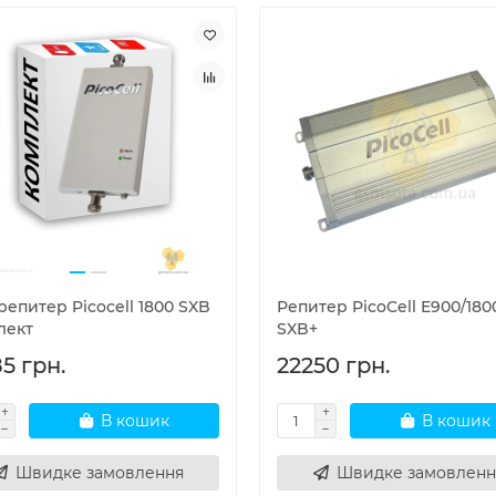
епитер Picocell 1800 SXB
Репитер PicoCell E900/180
лект
SXB+
5 грн.
22250 грн.
В кошик
В кошик
Швидке замовлення
Швидке замовленн