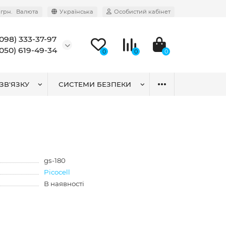
грн.
Валюта
Українська
Особистий кабінет
(098) 333-37-97
(050) 619-49-34
0
0
0
ЗВ'ЯЗКУ
СИСТЕМИ БЕЗПЕКИ
gs-180
Picocell
В наявності