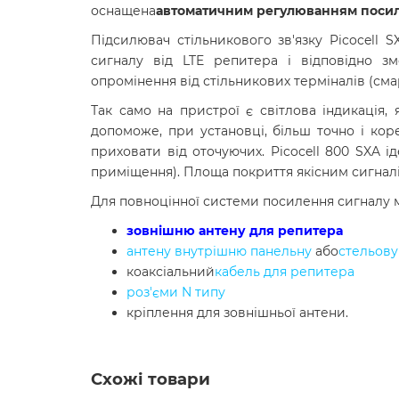
оснащена
автоматичним регулюванням поси
Підсилювач стільникового зв'язку Picocell 
сигналу від LTE репитера і відповідно з
опромінення від стільникових терміналів (сма
Так само на пристрої є світлова індикація,
допоможе, при установці, більш точно і кор
приховати від оточуючих. Picocell 800 SXA і
приміщення). Площа покриття якісним сигналі
Для повноцінної системи посилення сигналу м
зовнішню антену для репитера
антену внутрішню панельну
або
стельову
коаксіальний
кабель для репитера
роз'єми N типу
кріплення для зовнішньої антени.
Схожі товари