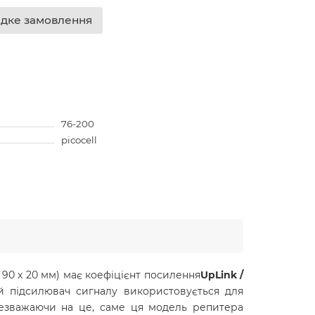
дке замовлення
76-200
picocell
 90 х 20 мм) має коефіцієнт посилення
UpLink /
й підсилювач сигналу використовується для
 незважаючи на це, саме ця модель репитера