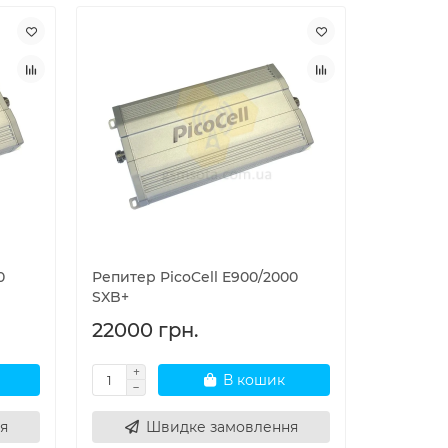
0
Репитер PicoCell E900/2000
Пятидиа
SXB+
Picocell 
22000 грн.
76000 
В кошик
я
Швидке замовлення
Ш