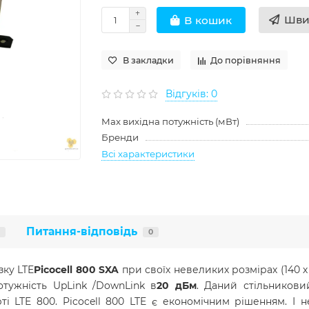
Шви
В кошик
В закладки
До порівняння
Відгуків: 0
Max вихідна потужність (мВт)
Бренди
Всі характеристики
Питання-відповідь
0
ку LTE
Picocell 800 SXA
при своїх невеликих розмірах (140 х
тужність UpLink /DownLink в
20 дБм
. Даний стільникови
рті LTE 800. Picocell 800 LTE є економічним рішенням. І