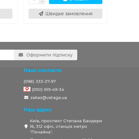
Швидке замовлення
Ш
Оформити підписку
Наші контакти
(098) 333-37-97
(050) 619-49-34
zakaz@vataga.ua
Наш адрес
Київ, проспект Степана Бандери
16, 312 офіс, станція метро
"Почайна".