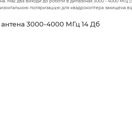
а. Має два виходи до роботи в дипазонах 3000 - 4000 МГц (з
ризонтальною поляризацією для квадрокоптера захищена ві
 антена 3000-4000 МГц 14 Дб