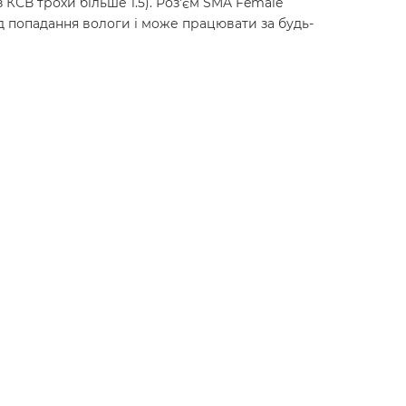
 КСВ трохи більше 1.5). Роз'єм SMA Female
д попадання вологи і може працювати за будь-