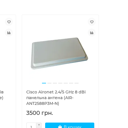
ів
Cisco Aironet 2.4/5 GHz 8 dBi
Панельн
e)
панельна антена (AIR-
739623 
ANT2588P3M-N)
3500 грн.
7000 г
В кошик