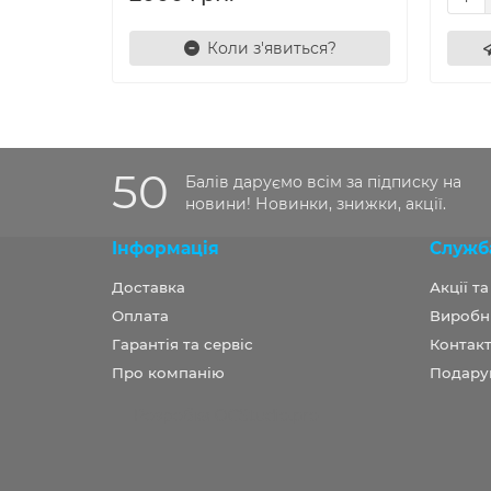
Коли з'явиться?
50
Балів даруємо всім за підписку на
новини! Новинки, знижки, акції.
Інформація
Служб
Доставка
Акції т
Оплата
Виробн
Гарантія та сервіс
Контакт
Про компанію
Подару
Розробка OCStudio.pro