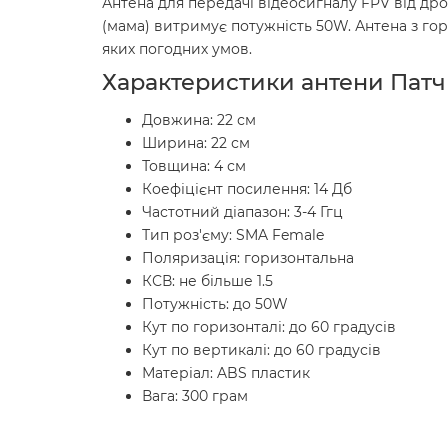
Антена для передачі відеосигналу FPV від дрон
(мама) витримує потужність 50W. Антена з го
яких погодних умов.
Характеристики антени Патч
Довжина: 22 см
Ширина: 22 см
Товщина: 4 см
Коефіцієнт посилення: 14 Дб
Частотний діапазон: 3-4 Ггц
Тип роз'єму: SMA Female
Поляризація: горизонтальна
КСВ: не більше 1.5
Потужність: до 50W
Кут по горизонталі: до 60 градусів
Кут по вертикалі: до 60 градусів
Матеріал: ABS пластик
Вага: 300 грам