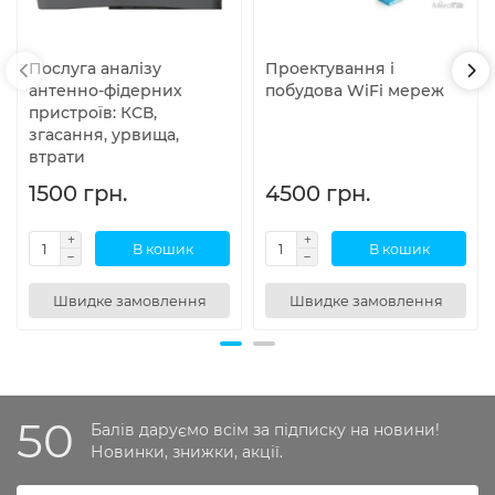
Послуга аналізу
Проектування і
антенно-фідерних
побудова WiFi мереж
пристроїв: КСВ,
згасання, урвища,
втрати
1500 грн.
4500 грн.
В кошик
В кошик
Швидке замовлення
Швидке замовлення
50
Балів даруємо всім за підписку на новини!
Новинки, знижки, акції.