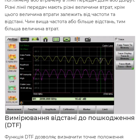
поглинену або втрачену в лінії передач дБ/м або дБ/фут.
Різні лінії передач мають різні величини втрат, крім
цього величина втрати залежить від частоти та
відстані. Чим вища частота або більше відстань, тим
більша величина втрат.
Вимірювання відстані до пошкодження
(DTF)
Функція DTF дозволяє визначити точне положення