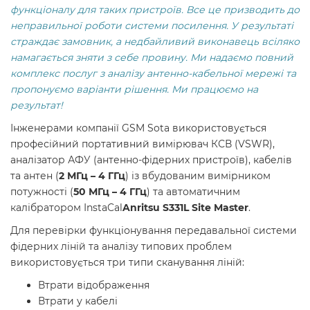
функціоналу для таких пристроїв. Все це призводить до
неправильної роботи системи посилення. У результаті
страждає замовник, а недбайливий виконавець всіляко
намагається зняти з себе провину. Ми надаємо повний
комплекс послуг з аналізу антенно-кабельної мережі та
пропонуємо варіанти рішення. Ми працюємо на
результат!
Інженерами компанії GSM Sota використовується
професійний портативний вимірювач КСВ (VSWR),
аналізатор АФУ (антенно-фідерних пристроїв), кабелів
та антен (
2 МГц – 4 ГГц
) із вбудованим вимірником
потужності (
50 МГц – 4 ГГц
) та автоматичним
калібратором InstaCal
Anritsu S331L Site Master
.
Для перевірки функціонування передавальної системи
фідерних ліній та аналізу типових проблем
використовується три типи сканування ліній:
Втрати відображення
Втрати у кабелі