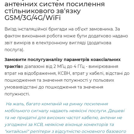
антенних систем посилення
стільникового зв'язку
GSM/3G/4G/WiFi
Виїзд інсталяційної бригади на об'єкт замовника. За
фактом виконання робота може бути додатково надано
звіт вимірів в електронному вигляді (додаткова
послуга).
Замовити послугу
аналізу параметрів коаксіальних
трактів
в діапазоні від 2 МГц до 4 ГГц - вимірювання
втрат на відображення, КСВН, втрат у кабелі, відстані до
пошкодження та значення потужності у польових
умовах
відстані до пошкодження та значення
потужності.
На жаль, багато компаній на ринку посилення
мобільного сигналу надають неякісні послуги. Дешеві
та не придатні для високих частот кабелю, антени не
узгоджені за КСВ, неякісне віконце конекторів та
"китайські" репітери з відсутністю основного базового