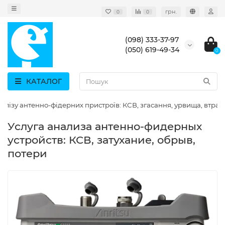
грн.
0
0
(098) 333-37-97
(050) 619-49-34
0
КАТАЛОГ
алізу антенно-фідерних пристроїв: КСВ, згасання, урвища, втрат
Услуга анализа антенно-фидерных
устройств: КСВ, затухание, обрыв,
потери