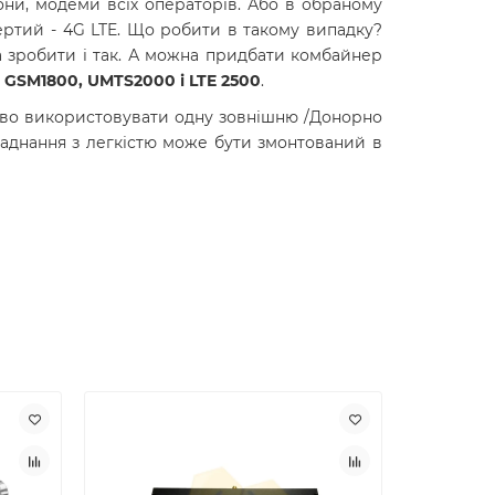
фони, модеми всіх операторів. Або в обраному
ертий - 4G LTE. Що робити в такому випадку?
а зробити і так. А можна придбати комбайнер
 GSM1800, UMTS2000 і LTE 2500
.
иво використовувати одну зовнішню /Донорно
ладнання з легкістю може бути змонтований в