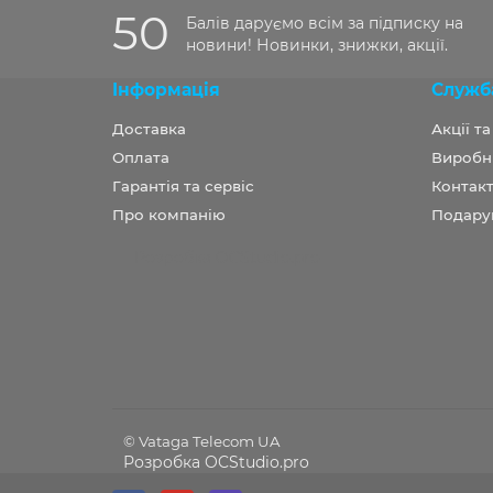
50
Балів даруємо всім за підписку на
новини! Новинки, знижки, акції.
Інформація
Служб
Доставка
Акції т
Оплата
Виробн
Гарантія та сервіс
Контакт
Про компанію
Подару
Розробка OCStudio.pro
© Vataga Telecom UA
Розробка OCStudio.pro