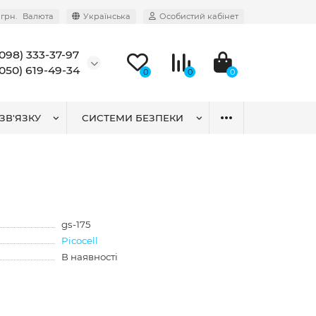
грн.
Валюта
Українська
Особистий кабінет
(098) 333-37-97
(050) 619-49-34
0
0
0
ЗВ'ЯЗКУ
СИСТЕМИ БЕЗПЕКИ
gs-175
Picocell
В наявності