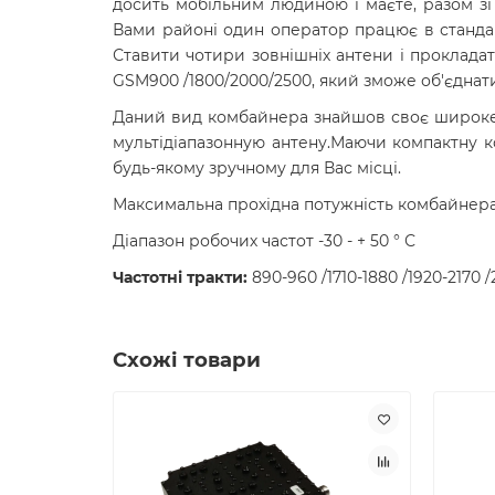
досить мобільним людиною і маєте, разом зі 
Вами районі один оператор працює в стандар
Ставити чотири зовнішніх антени і проклада
GSM900 /1800/2000/2500, який зможе об'єднати
Даний вид комбайнера знайшов своє широке 
мультідіапазонную антену.Маючи компактну к
будь-якому зручному для Вас місці.
Максимальна прохідна потужність комбайнера -
Діапазон робочих частот -30 - + 50 ° С
Частотні тракти:
890-960 /1710-1880 /1920-2170 
Схожі товари