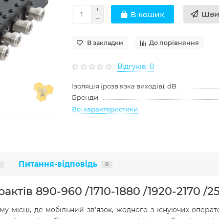
Шви
В кошик
В закладки
До порівняння
Відгуків: 0
Ізоляція (розв'язка виходів), dB
Бренди
Всі характеристики
Питання-відповідь
0
ктів 890-960 /1710-1880 /1920-2170 /
у місці, де мобільний зв'язок, жодного з існуючих операт