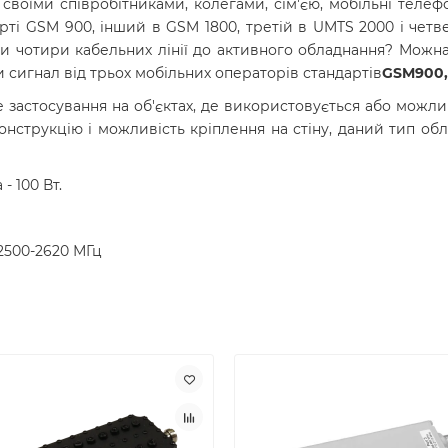
своїми співробітниками, колегами, сім'єю, мобільні теле
ті GSM 900, інший в GSM 1800, третій в UMTS 2000 і четв
ти чотири кабельних лінії до активного обладнання? Можн
 сигнал від трьох мобільних операторів стандартів
GSM900,
застосування на об'єктах, де використовується або можл
онструкцію і можливість кріплення на стіну, даний тип об
 100 Вт.
/2500-2620 МГц