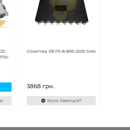
532
Сплиттер 1/8 PS-8-800-2500 SMA
Делитель
710-
Coupler 
3868 грн.
1275 г
я
Коли з'явиться?