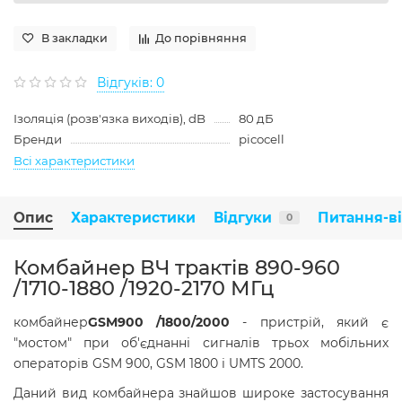
В закладки
До порівняння
Відгуків: 0
Ізоляція (розв'язка виходів), dB
80 дБ
Бренди
picocell
Всі характеристики
Опис
Характеристики
Відгуки
Питання-в
0
Комбайнер ВЧ трактів 890-960
/1710-1880 /1920-2170 МГц
комбайнер
GSM900 /1800/2000
- пристрій, який є
"мостом" при об'єднанні сигналів трьох мобільних
операторів GSM 900, GSM 1800 і UMTS 2000.
Даний вид комбайнера знайшов широке застосування