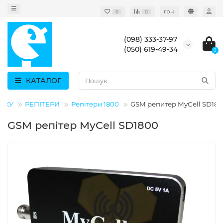
грн.
0
0
(098) 333-37-97
(050) 619-49-34
0
КАТАЛОГ
ЯЗКУ
РЕПІТЕРИ
Репітери 1800
GSM репитер MyCell SD18
GSM репітер MyCell SD1800