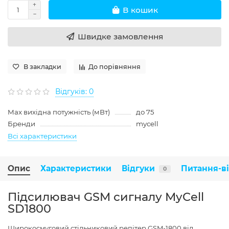
В кошик
Швидке замовлення
В закладки
До порівняння
Відгуків: 0
Max вихідна потужність (мВт)
до 75
Бренди
mycell
Всі характеристики
Опис
Характеристики
Відгуки
Питання-в
0
Підсилювач GSM сигналу MyCell
SD1800
Широкосмуговий стільниковий репітер GSM-1800 від