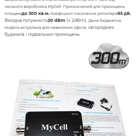
чеського виробника MyCell. Призначений для приміщень
до 300 кв.м.
65 дБ
,
площею
Коефіцієнт посилення репитера
Вихідна потужність
20
dBm
(± 2dBm).
Дана бюджетна
агородних
модель актуальна для невеликих офісів, з
будинків і підвальних приміщень.