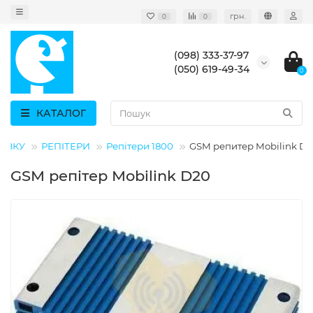
грн.
0
0
(098) 333-37-97
(050) 619-49-34
0
КАТАЛОГ
'ЯЗКУ
РЕПІТЕРИ
Репітери 1800
GSM репитер Mobilink D
GSM репітер Mobilink D20