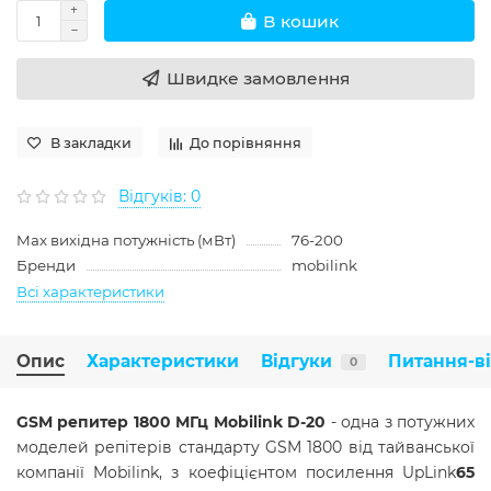
В кошик
Швидке замовлення
В закладки
До порівняння
Відгуків: 0
Max вихідна потужність (мВт)
76-200
Бренди
mobilink
Всі характеристики
Опис
Характеристики
Відгуки
Питання-в
0
GSM репитер 1800 МГц Mobilink D-20
- одна з потужних
моделей репітерів стандарту GSM 1800 від тайванської
компанії Mobilink, з коефіцієнтом посилення UpLink
65