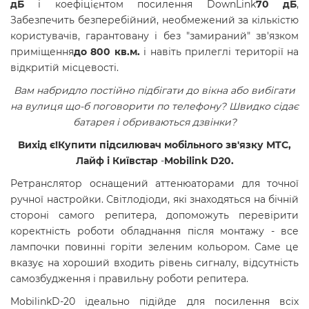
дБ
і коефіцієнтом посилення DownLink
70 дБ
,
Забезпечить безперебійний, необмежений за кількістю
користувачів, гарантовану і без "замираний" зв'язком
приміщення
до 800 кв.м.
і навіть прилеглі території на
відкритій місцевості.
Вам набридло постійно підбігати до вікна або вибігати
на вулиця що-б поговорити по телефону? Швидко сідає
батарея і обриваються дзвінки?
Вихід є!
Купити підсилювач мобільного зв'язку МТС,
Лайф і Київстар
-
Mobilink D20.
Ретранслятор оснащений аттенюаторами для точної
ручної настройки. Світлодіоди, які знаходяться на бічній
стороні самого репитера, допоможуть перевірити
коректність роботи обладнання після монтажу - все
лампочки повинні горіти зеленим кольором. Саме це
вказує на хороший входить рівень сигналу, відсутність
самозбудження і правильну роботи репитера.
MobilinkD-20 ідеально підійде для посилення всіх