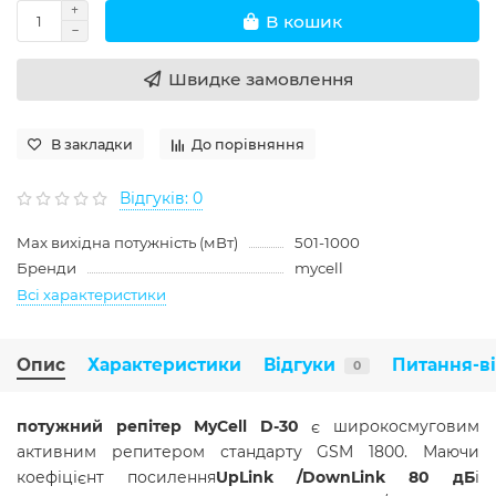
В кошик
Швидке замовлення
В закладки
До порівняння
Відгуків: 0
Max вихідна потужність (мВт)
501-1000
Бренди
mycell
Всі характеристики
Опис
Характеристики
Відгуки
Питання-в
0
потужний р
епітер MyCell D-30
є широкосмуговим
активним репитером стандарту GSM 1800. Маючи
коефіцієнт посилення
UpLink /DownLink 80 дБ
і