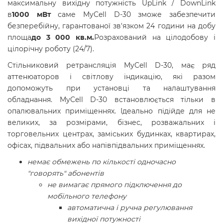
максимальну вихідну потужність UpLink / DownLink
в
1000 мВт
саме MyCell D-30 зможе забезпечити
безперебійну, гарантованої зв'язком 24 години на добу
площа
до 3 000 кв.м.
Розрахований на цілодобову і
цілорічну роботу (24/7).
Стільниковий ретрансляція MyCell D-30, має ряд
аттенюаторов і світлову індикацію, які разом
допоможуть при установці та налаштування
обладнання. MyCell D-30 встановлюється тільки в
опалювальних приміщеннях. Ідеально підійде для не
великих, за розмірами, бізнес, розважальних і
торговельних центрах, заміських будинках, квартирах,
офісах, підвальних або напівпідвальних приміщеннях.
немає обмежень по кількості одночасно
"говорять" абонентів
не вимагає прямого підключення до
мобільного телефону
автоматична і ручна регулювання
вихідної потужності