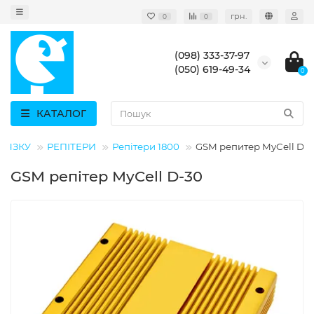
грн.
0
0
(098) 333-37-97
(050) 619-49-34
0
КАТАЛОГ
В'ЯЗКУ
РЕПІТЕРИ
Репітери 1800
GSM репитер MyCell D-
GSM репітер MyCell D-30