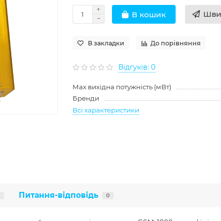
Шви
В кошик
В закладки
До порівняння
Відгуків: 0
Max вихідна потужність (мВт)
Бренди
Всі характеристики
Питання-відповідь
0