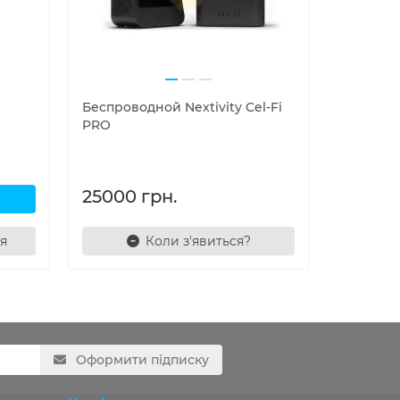
Беспроводной Nextivity Cel-Fi
GSM репи
PRO
комплек
12118 г
25000 грн.
я
Коли з'явиться?
Ш
Оформити підписку