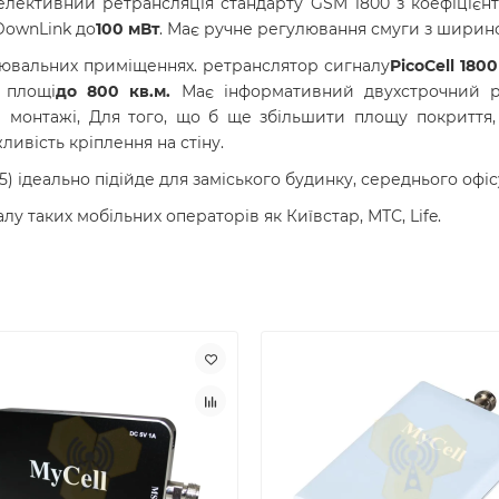
елективний ретрансляція стандарту GSM 1800 з коефіцієн
DownLink до
100 мВт
. Має ручне регулювання смуги з шириною
лювальних приміщеннях. ретранслятор сигналу
PicoCell 1800
 площі
до 800 кв.м.
Має інформативний двухстрочний рі
и монтажі, Для того, що б ще збільшити площу покриття,
ливість кріплення на стіну.
25) ідеально підійде для заміського будинку, середнього офіс
 таких мобільних операторів як Київстар, МТС, Life.