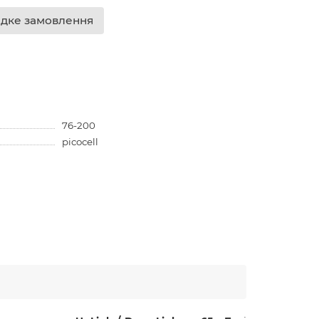
дке замовлення
76-200
picocell