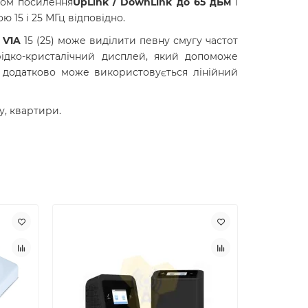
том посилення
UpLink / DownLink до 65 дБм
і
 15 і 25 МГц відповідно.
 V1A
15 (25) може виділити певну смугу частот
дко-кристалічний дисплей, який допоможе
 додатково може використовується лінійний
у, квартири.