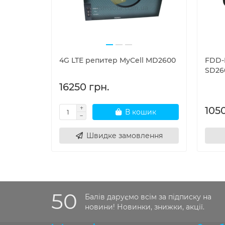
4G LTE репитер MyCell MD2600
FDD-
SD26
16250 грн.
105
В кошик
Швидке замовлення
50
Балів даруємо всім за підписку на
новини! Новинки, знижки, акції.