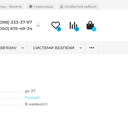
грн.
Валюта
Українська
Особистий кабінет
(098) 333-37-97
(050) 619-49-34
0
0
0
ЗВ'ЯЗКУ
СИСТЕМИ БЕЗПЕКИ
gs-37
Picocell
В наявності