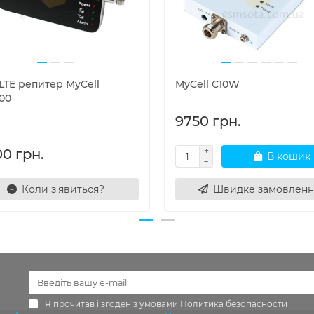
LTE репитер MyCell
MyCell C10W
00
9750 грн.
00 грн.
В кошик
Коли з'явиться?
Швидке замовленн
Я прочитав і згоден з умовами
Политика безопасности