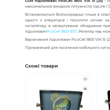
GSM підсилювач PicoCell 1800 V1A 15 (25)
- с
максимальною вихідною потужністю UpLink / 
Встановлюється безпосередньо тільки в опа
одного з операторів і посилити сигнал на
інсталятору в налаштування обладнання пр
підсилювач
PicoCell 1800 BST
. Репитер має мож
Варіативний підсилювач PicoCell 1800 V1A 15 (
Призначений для посилення мобільного сигналу
Схожі товари