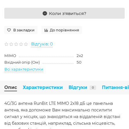
Коли з'явиться?
В закладки
До порівняння
Відгуків: 0
MIMO
2x2
Вхідний опір (Ом)
50
Всі характеристики
Опис
Характеристики
Відгуки
Питання-в
0
4G/3G антена RunBit LTE MIMO 2x18 дБ це панельна
антена, яка допоможе Вам максимально посилити
сигнал у місцях, що знаходяться на віддаленій відстані
від базових станцій, наприклад, сільська місцевість,