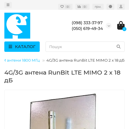
грн.
0
0
(098) 333-37-97
(050) 619-49-34
0
КАТАЛОГ
SM антени 1800 МГц
4G/3G антена RunBit LTE MIMO 2 x 18 дБ
4G/3G антена RunBit LTE MIMO 2 x 18
дБ