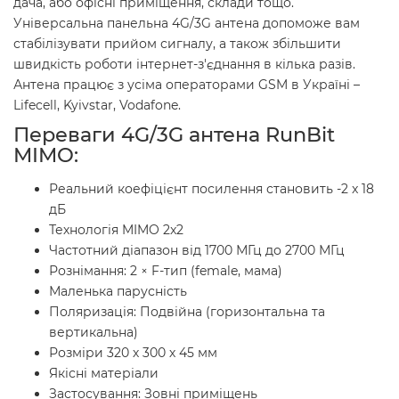
дача, або офісні приміщення, склади тощо.
Універсальна панельна 4G/3G антена допоможе вам
стабілізувати прийом сигналу, а також збільшити
швидкість роботи інтернет-з'єднання в кілька разів.
Антена працює з усіма операторами GSM в Україні –
Lifecell, Kyivstar, Vodafone.
Переваги 4G/3G антена RunBit
MIMO:
Реальний коефіцієнт посилення становить -2 x 18
дБ
Технологія MIMO 2x2
Частотний діапазон від 1700 МГц до 2700 МГц
Рознімання: 2 × F-тип (female, мама)
Маленька парусність
Поляризація: Подвійна (горизонтальна та
вертикальна)
Розміри 320 х 300 х 45 мм
Якісні матеріали
Застосування: Зовні приміщень