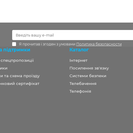
Я прочитав і згоден з умовами
Политика безопасности
а підтримки
Каталог
а спецпропозиції
Інтернет
ики
Посилення зв'язку
и та схема проїзду
Системи безпеки
нковий сертифікат
Телебачення
Телефонія