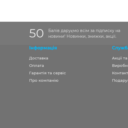
50
Балів даруємо всім за підписку на
новини! Новинки, знижки, акції.
Інформація
Служб
Доставка
Акції т
Оплата
Виробн
Гарантія та сервіс
Контакт
Про компанію
Подару
Розробка OCStudio.pro