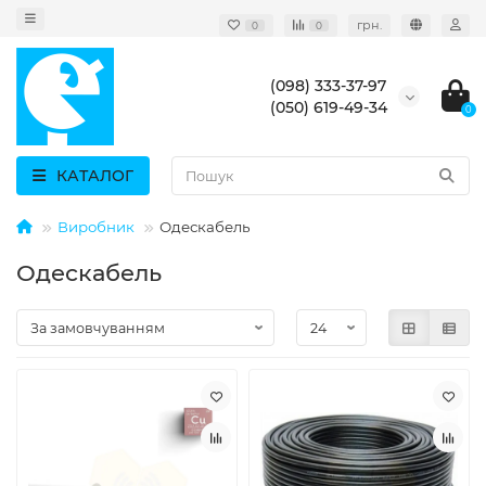
грн.
0
0
(098) 333-37-97
(050) 619-49-34
0
КАТАЛОГ
Виробник
Одескабель
Одескабель