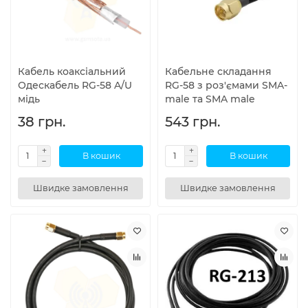
Кабель коаксіальний
Кабельне складання
Одескабель RG-58 A/U
RG-58 з роз'ємами SMA-
мідь
male та SMA male
38 грн.
543 грн.
В кошик
В кошик
Швидке замовлення
Швидке замовлення