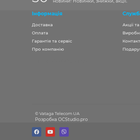
новини! Новинки, знижки, акції.
Інформація
Служб
Доставка
Акції т
Оплата
Виробн
Гарантія та сервіс
Контакт
Про компанію
Подару
Розробка OCStudio.pro
© Vataga Telecom UA
Розробка OCStudio.pro