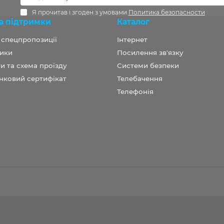
Я прочитав і згоден з умовами
Политика безопасности
а підтримки
Каталог
а спецпропозиції
Інтернет
ики
Посилення зв'язку
и та схема проїзду
Системи безпеки
нковий сертифікат
Телебачення
Телефонія