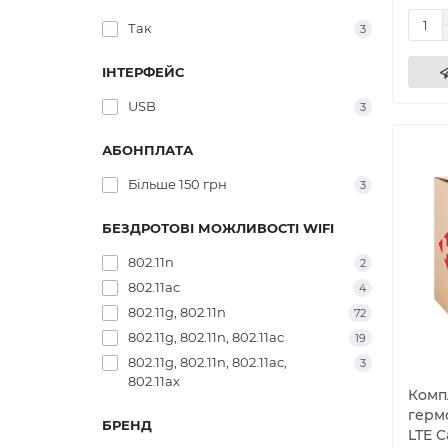
Так
3
ІНТЕРФЕЙС
USB
3
АБОНПЛАТА
Більше 150 грн
3
БЕЗДРОТОВІ МОЖЛИВОСТІ WIFI
802.11n
2
802.11ac
4
802.11g, 802.11n
72
802.11g, 802.11n, 802.11ac
19
802.11g, 802.11n, 802.11ac,
3
802.11ax
Комп
герм
БРЕНД
LTE C