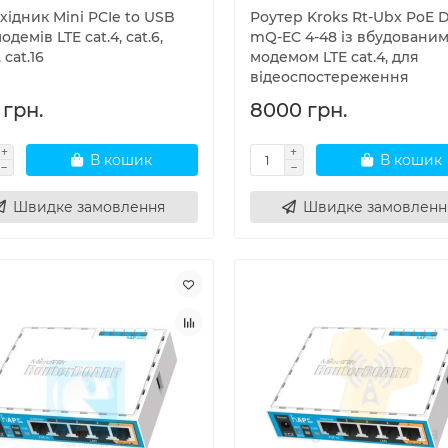
ідник Mini PCIe to USB
Роутер Kroks Rt-Ubx PoE 
одемів LTE cat.4, cat.6,
mQ-EC 4-48 із вбудовани
, cat.16
модемом LTE cat.4, для
відеоспостереження
 грн.
8000 грн.
В кошик
В кошик
Швидке замовлення
Швидке замовленн