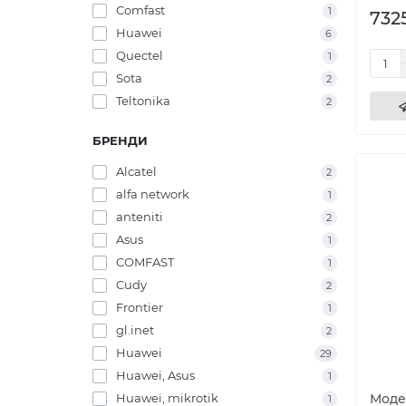
Comfast
1
7325
Huawei
6
Quectel
1
Sota
2
Teltonika
2
БРЕНДИ
Alcatel
2
alfa network
1
anteniti
2
Asus
1
COMFAST
1
Cudy
2
Frontier
1
gl.inet
2
Huawei
29
Huawei, Asus
1
Huawei, mikrotik
Модем
1