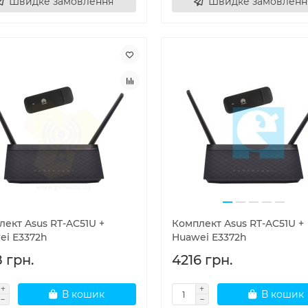
Швидке замовлення
Швидке замовленн
ект Asus RT-AC51U +
Комплект Asus RT-AC51U +
ei E3372h
Huawei E3372h
 грн.
4216 грн.
В кошик
В кошик