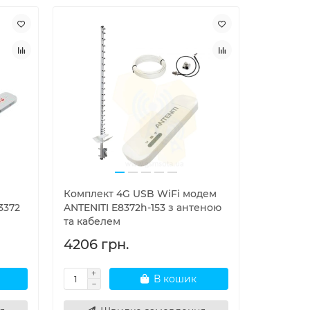
Комплект 4G USB WiFi модем
3372
ANTENITI E8372h-153 з антеною
та кабелем
4206 грн.
В кошик