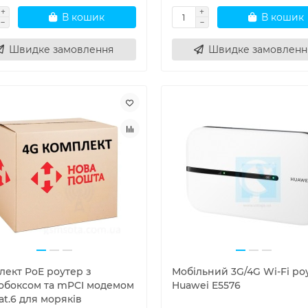
В кошик
В кошик
Швидке замовлення
Швидке замовленн
лект PoE роутер з
Мобільний 3G/4G Wi-Fi ро
обоксом та mPCI модемом
Huawei E5576
at.6 для моряків