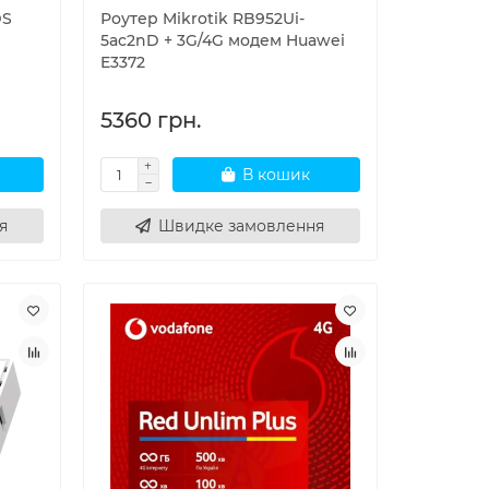
DS
Роутер Mikrotik RB952Ui-
м
5ac2nD + 3G/4G модем Huawei
E3372
5360 грн.
В кошик
я
Швидке замовлення