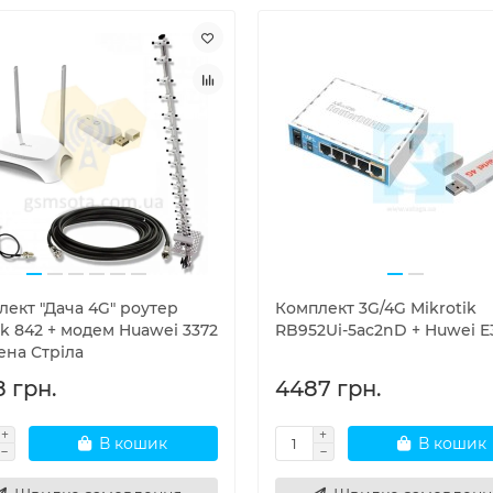
лект "Дача 4G" роутер
Комплект 3G/4G Mikrotik
k 842 + модем Huawei 3372
RB952Ui-5ac2nD + Huwei E
ена Стріла
8 грн.
4487 грн.
В кошик
В кошик