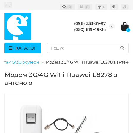
грн.
0
0
(098) 333-37-97
(050) 619-49-34
0
КАТАЛОГ
 та 4G/3G роутери
Модем 3G/4G WiFi Huawei E8278 з антено
Модем 3G/4G WiFi Huawei E8278 з
антеною