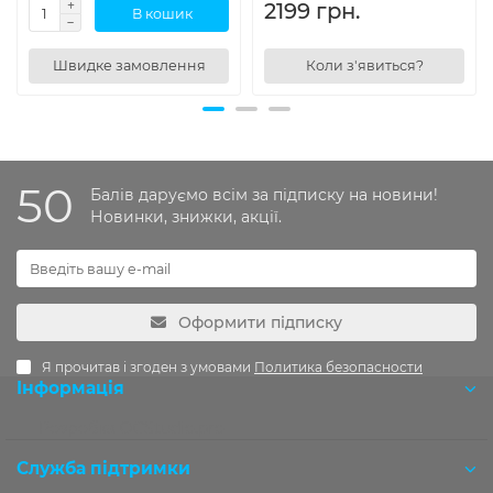
2199 грн.
В кошик
Швидке замовлення
Коли з'явиться?
50
Балів даруємо всім за підписку на новини!
Новинки, знижки, акції.
Оформити підписку
Я прочитав і згоден з умовами
Политика безопасности
Інформація
Розробка OCStudio.pro
Служба підтримки