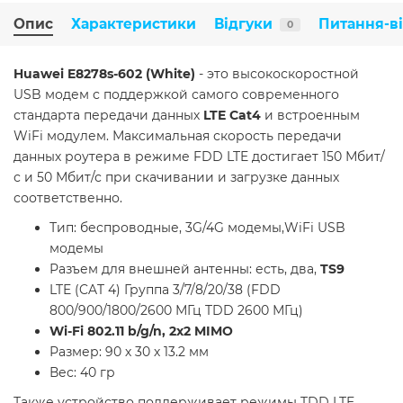
Опис
Характеристики
Відгуки
Питання-в
0
Huawei E8278s-602 (White)
- это высокоскоростной
USB модем с поддержкой самого современного
стандарта передачи данных
LTE Cat4
и встроенным
WiFi модулем. Максимальная скорость передачи
данных роутера в режиме FDD LTE достигает 150 Мбит/
с и 50 Мбит/с при скачивании и загрузке данных
соответственно.
Тип: беспроводные, 3G/4G модемы,WiFi USB
модемы
Разъем для внешней антенны: есть, два,
TS9
LTE (CAT 4) Группа 3/7/8/20/38 (FDD
800/900/1800/2600 МГц TDD 2600 МГц)
Wi-Fi 802.11 b/g/n, 2х2 MIMO
Размер: 90 х 30 х 13.2 мм
Вес: 40 гр
Также устройство поддерживает режимы TDD LTE