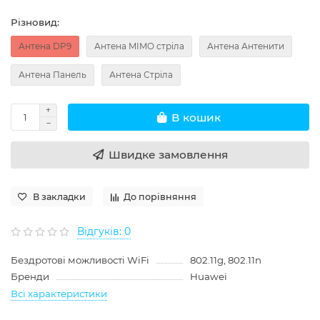
Різновид:
Антена DP9
Антена MIMO стріла
Антена Антенити
Антена Панель
Антена Стріла
В кошик
Швидке замовлення
В закладки
До порівняння
Відгуків: 0
Бездротові можливості WiFi
802.11g, 802.11n
Бренди
Huawei
Всі характеристики