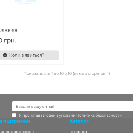
USBE-S8
0 грн.
Коли з'явиться?
Показано від 1 до 10 з 10 (всього сторінок: 1)
Я прочитав і згоден з умовами
Политика безопасности
а підтримки
Каталог
а спецпропозиції
Інтернет