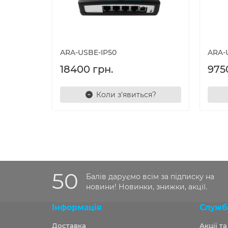
ARA-USBE-IP50
ARA-
18400 грн.
975
Коли з'явиться?
50
Балів даруємо всім за підписку на
новини! Новинки, знижки, акції.
Інформація
Служб
Доставка
Акції т