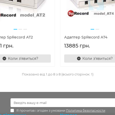
тер SpRecord AT2
Адаптер SpRecord AT4
1 грн.
13885 грн.
Коли з'явиться?
Коли з'явиться?
Показано від 1 до 8 з 8 (всього сторінок: 1)
Я прочитав і згоден з умовами
Политика безопасности