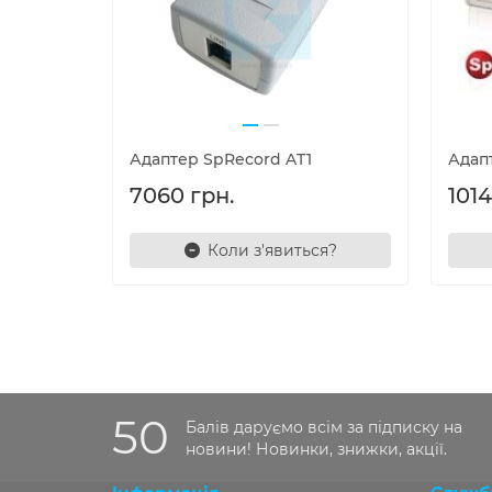
Адаптер SpRecord AT1
Адап
7060 грн.
1014
Коли з'явиться?
50
Балів даруємо всім за підписку на
новини! Новинки, знижки, акції.